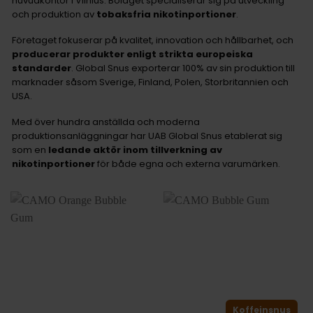
huvudkontor i Vilnius. Bolaget specialiserar sig på utveckling
och produktion av
tobaksfria nikotinportioner
.
Företaget fokuserar på kvalitet, innovation och hållbarhet, och
producerar produkter enligt strikta europeiska
standarder
. Global Snus exporterar 100% av sin produktion till
marknader såsom Sverige, Finland, Polen, Storbritannien och
USA.
Med över hundra anställda och moderna
produktionsanläggningar har UAB Global Snus etablerat sig
som en
ledande aktör inom tillverkning av
nikotinportioner
för både egna och externa varumärken.
Koffeinsnus