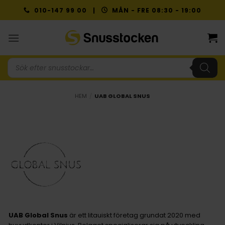
Skip
010-147 99 00 |
MÅN - FRE 08:30 - 19:00
to
content
Produktsökning
HEM
/
UAB GLOBAL SNUS
UAB Global Snus
är ett litauiskt företag grundat 2020 med