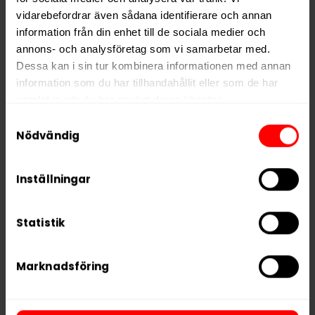
vidarebefordrar även sådana identifierare och annan
information från din enhet till de sociala medier och
annons- och analysföretag som vi samarbetar med.
Dessa kan i sin tur kombinera informationen med annan
information som du har tillhandahållit eller som de har
samlat in när du har använt deras tjänster.
Samtyckesval
Koffeinsnus
5 third parties
We work with
who may receive and
Nödvändig
process your information.
CAMO Iced Mocha
CAMO Spicy Citrus
Inställningar
Slut i lager
Slut i lager
Statistik
Marknadsföring