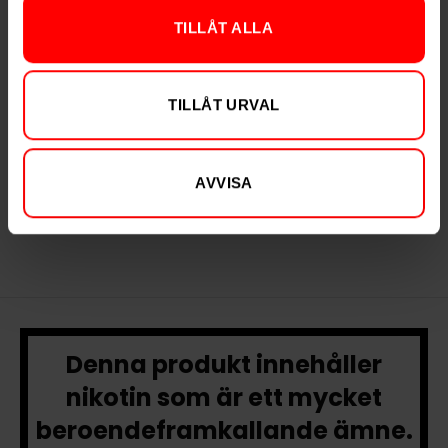
TILLÅT ALLA
Koffeinsnus
TILLÅT URVAL
CAMO Peppermint
CAMO Vanilla Coffee
AVVISA
Slut i lager
Slut i lager
Denna produkt innehåller
nikotin som är ett mycket
beroendeframkallande ämne.