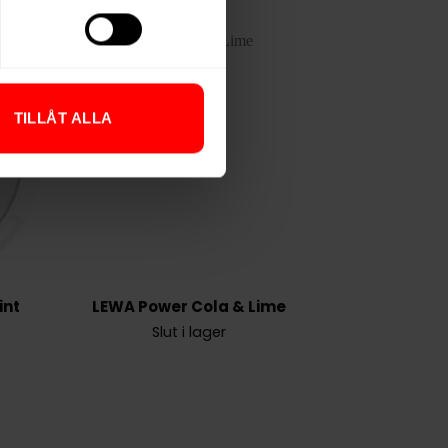
TILLÅT ALLA
int
LEWA Power Cola & Lime
Slut i lager