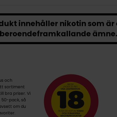
ukt innehåller nikotin som är
beroendeframkallande ämne
us och
ett sortiment
l bra priser. Vi
h 50-pack, så
oavsett om du
voriter.