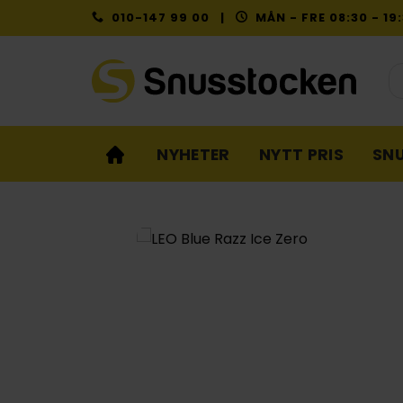
Skip
010-147 99 00 |
MÅN - FRE 08:30 - 1
to
content
Pr
NYHETER
NYTT PRIS
SN