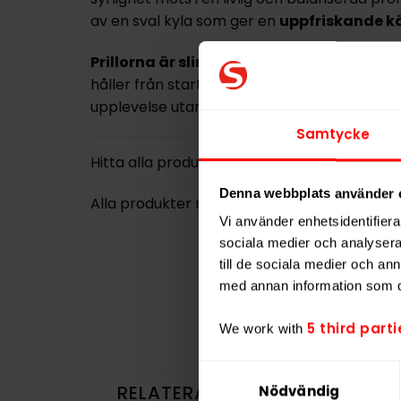
av en sval kyla som ger en
uppfriskande k
Prillorna är slim
och sitter diskret under 
håller från start till slut. Ett alternativ för 
upplevelse utan nikotin.
Samtycke
Hitta alla produkter från
LEO
Denna webbplats använder 
Alla produkter med smaken
Bär
Vi använder enhetsidentifierar
sociala medier och analysera 
till de sociala medier och a
med annan information som du 
5 third parti
We work with
Samtyckesval
RELATERADE PRODUKTER
Nödvändig