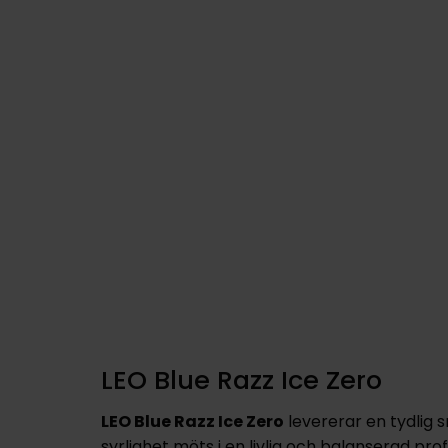
LEO Blue Razz Ice Zero
LEO Blue Razz Ice Zero
levererar en tydlig
syrlighet möts i en livlig och balanserad prof