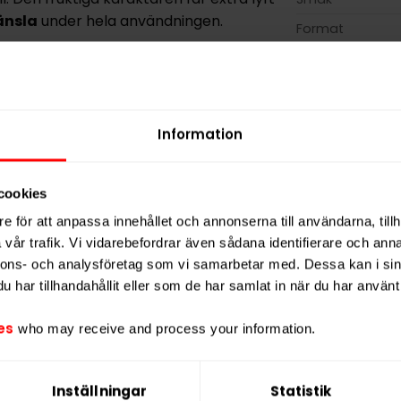
änsla
under hela användningen.
Format
Styrka
läppen, med en jämn smakrelease som
dig som vill ha en smakrik och fräsch
Nikotin per gra
Nikotin per port
Information
Nikotin per dos
Vikt per dosa
cookies
Portioner per d
e för att anpassa innehållet och annonserna till användarna, tillh
Vikt per portion
vår trafik. Vi vidarebefordrar även sådana identifierare och anna
Varumärke
nnons- och analysföretag som vi samarbetar med. Dessa kan i sin
har tillhandahållit eller som de har samlat in när du har använt 
Tillverkare
es
who may receive and process your information.
Inställningar
Statistik