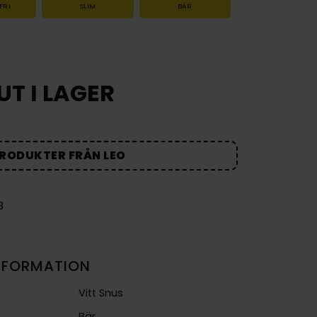
FRI
SLIM
BÄR
UT I LAGER
PRODUKTER FRÅN LEO
B
NFORMATION
Vitt Snus
Bär