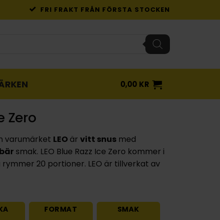
FRI FRAKT FRÅN FÖRSTA STOCKEN
ÄRKEN
0,00
KR
e Zero
n varumärket
LEO
är
vitt snus
med
bär
smak. LEO Blue Razz Ice Zero kommer i
rymmer 20 portioner. LEO är tillverkat av
KA
FORMAT
SMAK