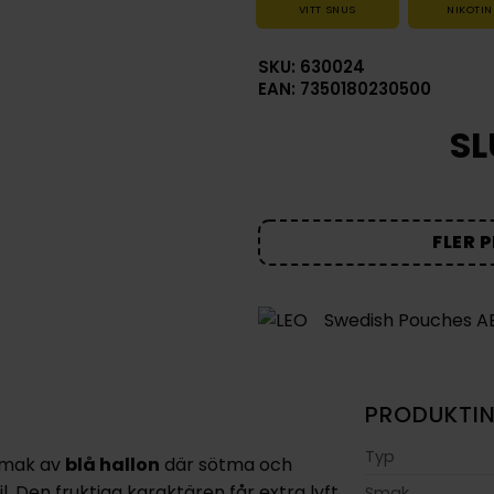
VITT SNUS
NIKOTIN
SKU: 630024
EAN: 7350180230500
SL
FLER 
Swedish Pouches A
PRODUKTI
Typ
 smak av
blå hallon
där sötma och
il. Den fruktiga karaktären får extra lyft
Smak