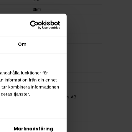
Slim
Nikotinfri
m
0,0 mg/g
ion
0,0 mg
Om
a
0 mg
12 g
osa
20
andahålla funktioner för
0,6 g
n information från din enhet
LEO
 tur kombinera informationen
deras tjänster.
Swedish Pouches AB
Marknadsföring