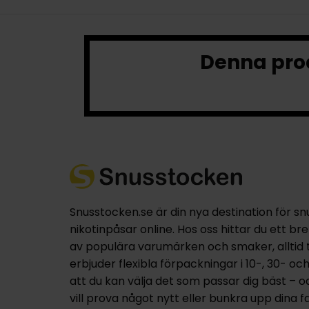
Denna prod
Snusstocken.se är din nya destination för sn
nikotinpåsar online. Hos oss hittar du ett br
av populära varumärken och smaker, alltid til
erbjuder flexibla förpackningar i 10-, 30- oc
att du kan välja det som passar dig bäst – 
vill prova något nytt eller bunkra upp dina fa