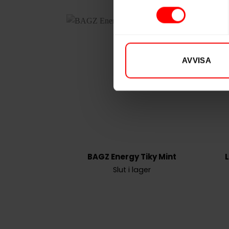
AVVISA
BAGZ Energy Tiky Mint
Slut i lager