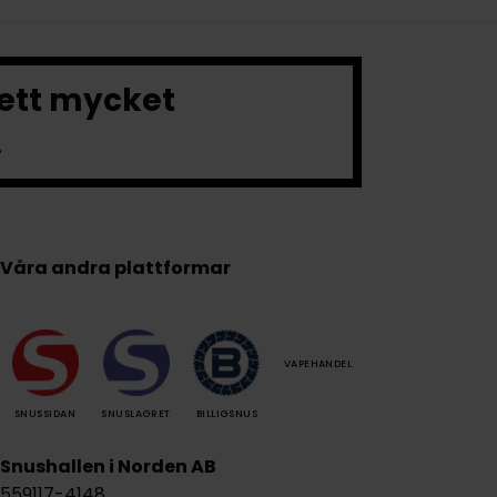
 ett mycket
.
Våra andra plattformar
VAPEHANDEL
SNUSSIDAN
SNUSLAGRET
BILLIGSNUS
Snushallen i Norden AB
559117-4148