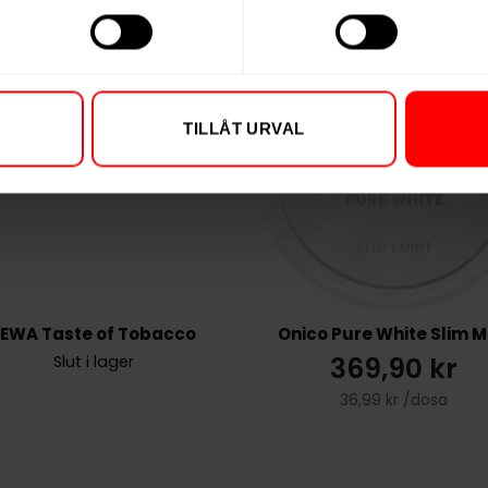
TILLÅT URVAL
LEWA Taste of Tobacco
Onico Pure White Slim M
369,90 kr
Slut i lager
36,99 kr /dosa