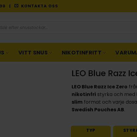
9:30 |
KONTAKTA OSS
oduktsökning
US
VITT SNUS
NIKOTINFRITT
VARUM
LEO Blue Razz Ic
LEO Blue Razz Ice Zero
frå
nikotinfri
styrka och med
slim
format och varje dosa 
Swedish Pouches AB
.
TYP
STYR