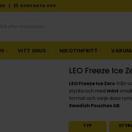
9:30 |
KONTAKTA OSS
oduktsökning
US
VITT SNUS
NIKOTINFRITT
VARUM
LEO Freeze Ice Z
LEO Freeze Ice Zero
från v
styrka och med
mint
smak.
format och varje dosa rymm
Swedish Pouches AB
.
TYP
STYR