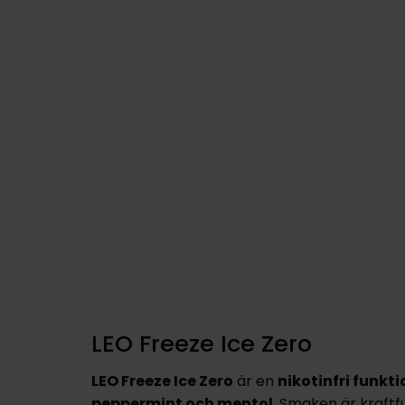
LEO Freeze Ice Zero
LEO Freeze Ice Zero
är en
nikotinfri funkt
peppermint och mentol
. Smaken är kraftf