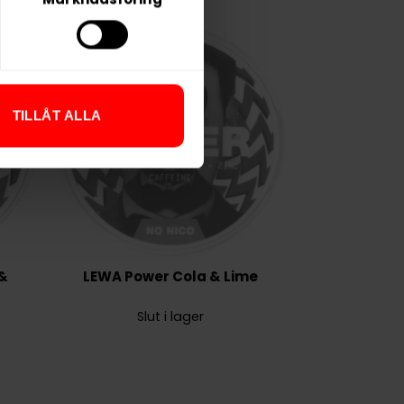
TILLÅT ALLA
 &
LEWA Power Cola & Lime
Slut i lager