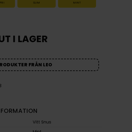
FRI
SLIM
MINT
UT I LAGER
PRODUKTER FRÅN LEO
B
NFORMATION
Vitt Snus
Mint