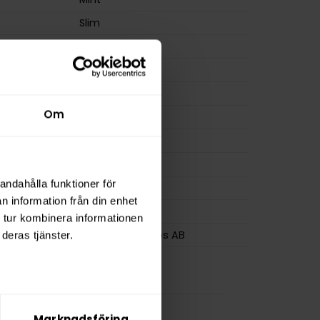
Slim
Nikotinfri
m
0,0 mg/g
ion
0,0 mg
Om
a
0 mg
12 g
osa
20
andahålla funktioner för
0,6 g
n information från din enhet
LEO
 tur kombinera informationen
Swedish Pouches AB
deras tjänster.
Marknadsföring