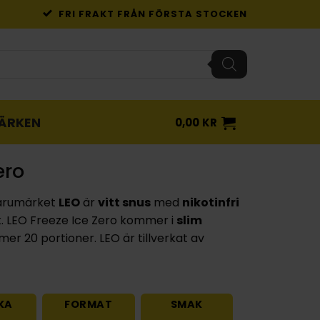
FRI FRAKT FRÅN FÖRSTA STOCKEN
ÄRKEN
0,00
KR
ero
arumärket
LEO
är
vitt snus
med
nikotinfri
 LEO Freeze Ice Zero kommer i
slim
er 20 portioner. LEO är tillverkat av
KA
FORMAT
SMAK