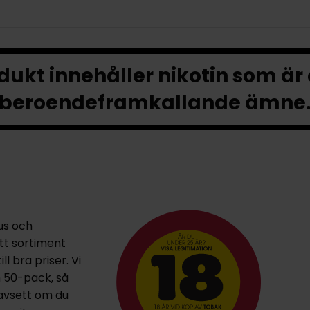
ukt innehåller nikotin som är
beroendeframkallande ämne
us och
ett sortiment
l bra priser. Vi
h 50-pack, så
oavsett om du