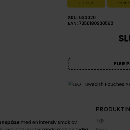
VITT SNUS
NIKOTIN
SKU: 630020
EAN: 7350180230562
SL
FLER 
Swedish Pouches A
PRODUKTI
Typ
ionspåse
med en intensiv smak av
ull, sval och uppfriskande med en tydlig
Smak