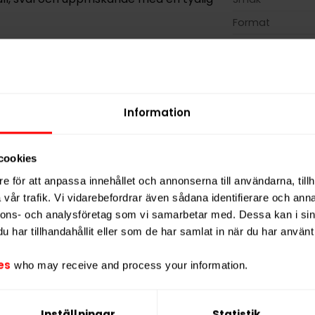
Format
Styrka
ch ger en jämn smakrelease.
och passar dig som vill ha maximal kyla
Nikotin per gra
Nikotin per port
Information
Nikotin per dos
Vikt per dosa
cookies
Portioner per d
e för att anpassa innehållet och annonserna till användarna, tillh
Vikt per portion
vår trafik. Vi vidarebefordrar även sådana identifierare och anna
Varumärke
nnons- och analysföretag som vi samarbetar med. Dessa kan i sin
Tillverkare
har tillhandahållit eller som de har samlat in när du har använt 
es
who may receive and process your information.
Inställningar
Statistik