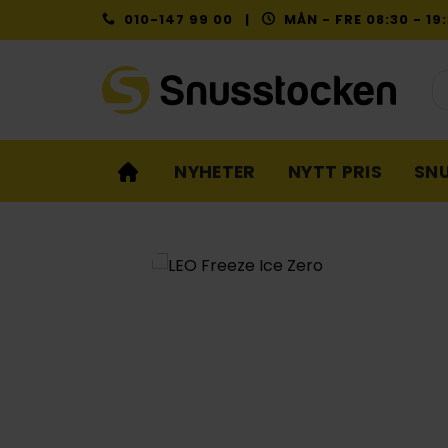
Skip
010-147 99 00 |
MÅN - FRE 08:30 - 1
to
content
Pr
NYHETER
NYTT PRIS
SN