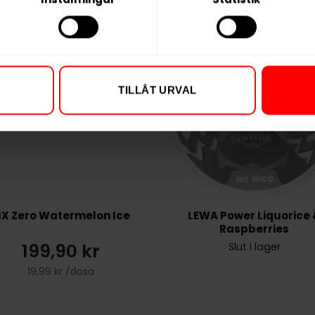
TILLÅT URVAL
IX Zero Watermelon Ice
LEWA Power Liquorice
Raspberries
199,90 kr
Slut i lager
19,99 kr /dosa