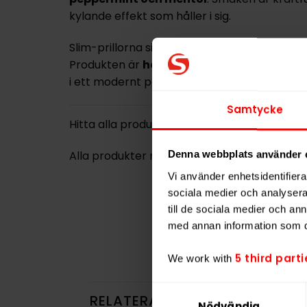
kylande effekt som håller i sig.
Slim-prillorna sitter
diskret under läppen
o
Produkten är
helt utan nikotin och tobak
i ett modernt portionsformat.
Samtycke
Hitta alla produkter från
LEO
Alla produkter med smaken
Mint
Denna webbplats använder 
Vi använder enhetsidentifierar
sociala medier och analysera 
till de sociala medier och a
med annan information som du 
5 third parti
We work with
Samtyckesval
RELATERADE PRODUKTER
Nödvändig