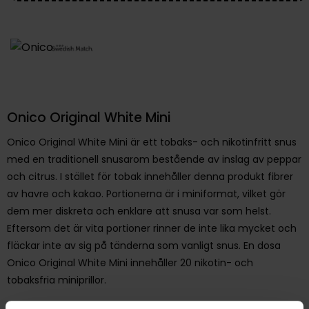
Onico Original White Mini
Onico Original White Mini är ett tobaks- och nikotinfritt snus
med en traditionell snusarom bestående av inslag av peppar
och citrus. I stället för tobak innehåller denna produkt fibrer
av havre och kakao. Portionerna är i miniformat, vilket gör
dem mer diskreta och enklare att snusa var som helst.
Eftersom det är vita portioner rinner de inte lika mycket och
fläckar inte av sig på tänderna som vanligt snus. En dosa
Onico Original White Mini innehåller 20 nikotin- och
tobaksfria miniprillor.