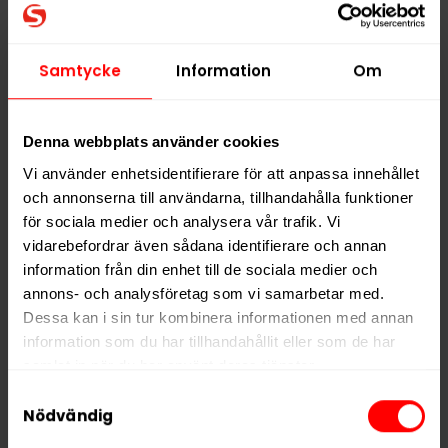
Ingredienser:
Vatten, växtfibrer, fuktighetsbevarande medel
(E422, E1520), salt, konserveringsmedel (E325),
surhetsreglerande medel (E504, E500), aromer inklusive
Samtycke
Information
Om
rökarom, färgämne (E150c), salmiak.
Hitta alla produkter från
Onico
Denna webbplats använder cookies
Vi använder enhetsidentifierare för att anpassa innehållet
Alla produkter med smaken
Traditionell
och annonserna till användarna, tillhandahålla funktioner
för sociala medier och analysera vår trafik. Vi
PRODUKTINFORMATION
vidarebefordrar även sådana identifierare och annan
information från din enhet till de sociala medier och
Typ
Nikotinfritt Snus
annons- och analysföretag som vi samarbetar med.
Smak
Traditionell
Dessa kan i sin tur kombinera informationen med annan
information som du har tillhandahållit eller som de har
Format
Mini
samlat in när du har använt deras tjänster.
Vikt per dosa
10 g
Samtyckesval
5 third parties
Portioner per dosa
20
We work with
who may receive and
Nödvändig
process your information.
Vikt per portion
0,5 g