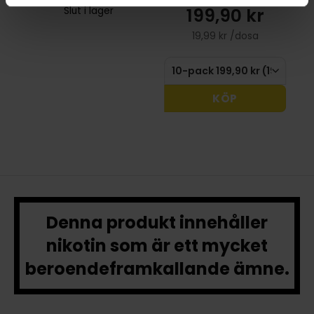
199,90 kr
Slut i lager
19,99 kr /dosa
KÖP
Denna produkt innehåller
nikotin som är ett mycket
beroendeframkallande ämne.