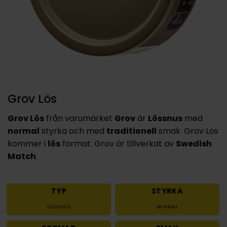
Grov Lös
Grov Lös
från varumärket
Grov
är
Lössnus
med
normal
styrka och med
traditionell
smak. Grov Lös
kommer i
lös
format. Grov är tillverkat av
Swedish
Match
.
TYP
STYRKA
LÖSSNUS
NORMAL