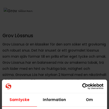
Grov Lössnus
Grov Lössnus är en klassiker för den som söker ett grovkornig
och robust snus. Det här snuset är ett grovmalet lössnus
som man själv formar till en prilla efter eget tycke och smak.
Grov Lössnus har en balanserad mix av smakerna tobak, trä
och läder med en hint av fruktiga bär, nötighet och
sötma. Grovsnus Lös har styrkan 2 Normal med en nikotinhalt
på 0,8%, eller ca 7,5 mg nikotin per bakad prilla. Fuktigheten
ligger på 58%, vilket ger en lätt fuktad konsistens. Varje dosa
Grov Lössnus innehåller 42 gram snus och hållbarheten är ca
3 månader.
Samtycke
Information
Om