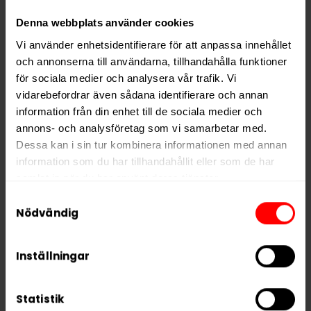
Hitta alla produkter från
Grov
Denna webbplats använder cookies
Alla produkter med smaken
Traditionell
Vi använder enhetsidentifierare för att anpassa innehållet
och annonserna till användarna, tillhandahålla funktioner
för sociala medier och analysera vår trafik. Vi
PRODUKTINFORMATION
vidarebefordrar även sådana identifierare och annan
Typ
Lössnus
information från din enhet till de sociala medier och
annons- och analysföretag som vi samarbetar med.
Smak
Traditionell
Dessa kan i sin tur kombinera informationen med annan
Format
Lös
information som du har tillhandahållit eller som de har
samlat in när du har använt deras tjänster.
Styrka
Normal
Samtyckesval
Nikotin per gram
7,5 mg/g
5 third parties
We work with
who may receive and
Nödvändig
Varumärke
Grov
process your information.
Tillverkare
Swedish Match
Inställningar
Statistik