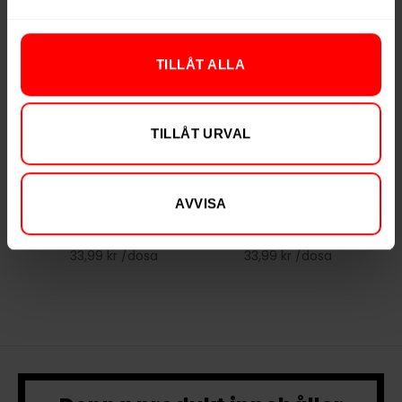
TILLÅT ALLA
TILLÅT URVAL
Göteborgs Rapé
Göteborgs Rapé
Citron x Lime Vit
Mint Vit Portion
Portion
AVVISA
339,90 kr
339,90 kr
33,99 kr /dosa
33,99 kr /dosa