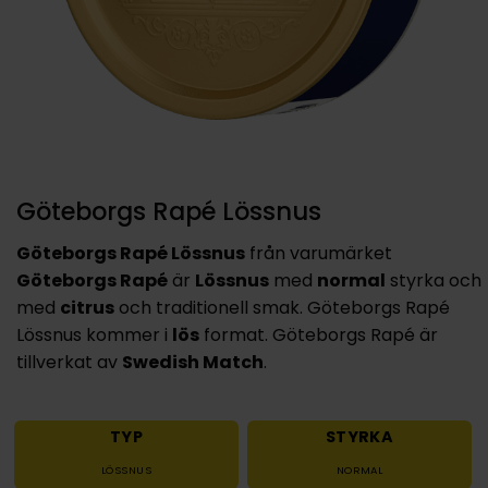
Göteborgs Rapé Lössnus
Göteborgs Rapé Lössnus
från varumärket
Göteborgs Rapé
är
Lössnus
med
normal
styrka och
med
citrus
och traditionell smak. Göteborgs Rapé
Lössnus kommer i
lös
format. Göteborgs Rapé är
tillverkat av
Swedish Match
.
TYP
STYRKA
LÖSSNUS
NORMAL