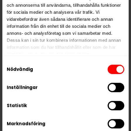
och annonserna till användarna, tillhandahålla funktioner
för sociala medier och analysera vår trafik. Vi
PRODUKTINFORMATION
vidarebefordrar även sådana identifierare och annan
Typ
Lössnus
information från din enhet till de sociala medier och
Smak
Citrus
,
Traditionell
annons- och analysföretag som vi samarbetar med.
Dessa kan i sin tur kombinera informationen med annan
Format
Lös
information som du har tillhandahållit eller som de har
Styrka
Normal
samlat in när du har använt deras tjänster.
Nikotin per gram
7,5 mg/g
Samtyckesval
5 third parties
We work with
who may receive and
Nödvändig
Varumärke
Göteborgs Rapé
process your information.
Tillverkare
Swedish Match
Inställningar
Statistik
RELATERADE PRODUKTER
Marknadsföring