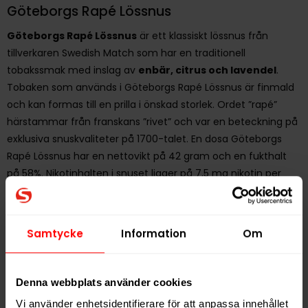
Göteborgs Rapé Lössnus
Göteborgs Rapé Lössnus
är ett klassiskt lössnus från
tillverkaren Swedish Match som har en traditionell
tobakssmak med inslag av
enbär, citrus och lavendel
.
Tobaken som används i Göteborgs Rapé Lössnus är finmald
och kan formas till en prilla i önskad storlek. Ordet ”rapé”
härstammar från franskans ”rivet” och var en beteckning på
exklusiva snuskvaliteter på 1700-talet. En dosa Göteborgs
Rapé Lössnus har en nettovikt på 42 gram och en fukthalt
på 58%. Nikotinhalten i snuset ligger på 7,5 mg nikotin per
gram lössnus. Göteborgs Rapé Lössnus är sammansatt med
tobak från hela världen för att uppnå den karaktäristiska
smaken.
Samtycke
Information
Om
Hitta alla produkter från
Göteborgs Rapé
Denna webbplats använder cookies
Alla produkter med smaken
Citrus
,
Traditionell
Vi använder enhetsidentifierare för att anpassa innehållet