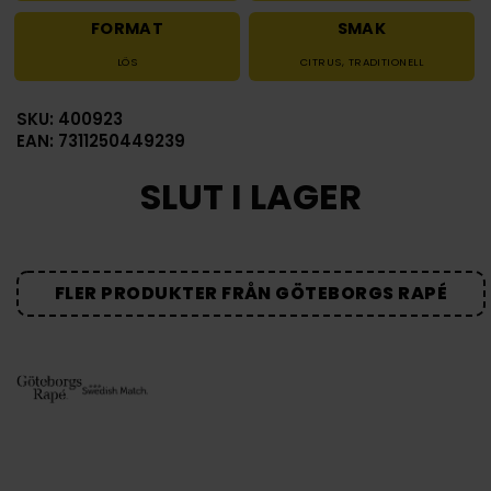
FORMAT
SMAK
LÖS
CITRUS
,
TRADITIONELL
SKU: 400923
EAN: 7311250449239
SLUT I LAGER
FLER PRODUKTER FRÅN GÖTEBORGS RAPÉ