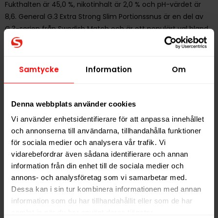
Fukthalten är 45,0 %, nikotinhalt är 2,0 % och pH-värdet är
8,6. General G.3 Extra Strong Slim Portionssnus är en del av
G.3-serien från Swedish Match och är ett populärt val bland
snusare som vill ha en stark och kryddig tobakssmak med
hög nikotinhalt i en slim-portion.
Samtycke
Information
Om
Hitta alla produkter från
G.3
Alla produkter med smaken
Traditionell
Denna webbplats använder cookies
Vi använder enhetsidentifierare för att anpassa innehållet
och annonserna till användarna, tillhandahålla funktioner
PRODUKTINFORMATION
för sociala medier och analysera vår trafik. Vi
Typ
Portionssnus
vidarebefordrar även sådana identifierare och annan
information från din enhet till de sociala medier och
Smak
Traditionell
annons- och analysföretag som vi samarbetar med.
Format
Slim
Dessa kan i sin tur kombinera informationen med annan
Styrka
Stark
information som du har tillhandahållit eller som de har
samlat in när du har använt deras tjänster.
Nikotin per gram
20,0 mg/g