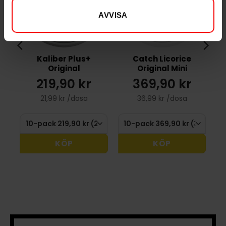
AVVISA
Kaliber Plus+
Catch Licorice
Original
Original Mini
219,90 kr
369,90 kr
21,99 kr /dosa
36,99 kr /dosa
KÖP
KÖP