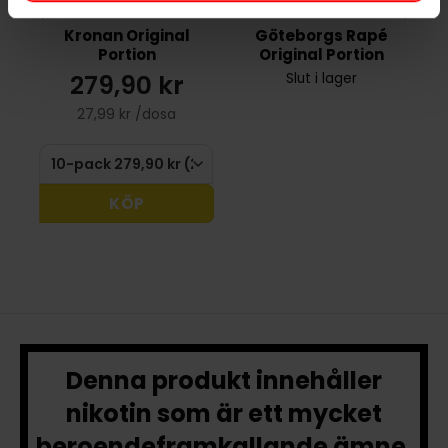
Kronan Original
Göteborgs Rapé
Portion
Original Portion
279,90 kr
Slut i lager
27,99 kr /dosa
KÖP
Denna produkt innehåller
nikotin som är ett mycket
beroendeframkallande ämne.