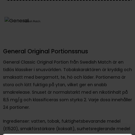
General Original Portionssnus
General Classic Original Portion från Swedish Match är en
tidlös klassiker i snusvärlden. Tobakskaraktären är kryddig och
smaksatt med bergamott, te, hö och läder. Portionerna är
stora och lätt fuktiga på ytan, vilket ger en snabb
smakrelease. Snuset är normalstarkt med en nikotinhalt på
8,5 mg/g och klassificeras som styrka 2. Varje dosa innehåller
24 portioner.
Ingredienser: vatten, tobak, fuktighetsbevarande medel
(E1520), smakförstärkare (koksalt), surhetsreglerande medel