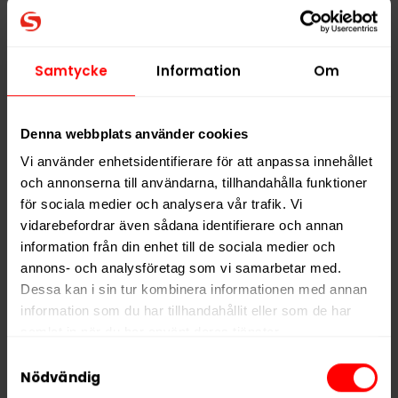
(E500), aromer inklusive rökarom. (Halt-, pH- och
viktangivelserna är riktvärden).
Samtycke
Information
Om
Hitta alla produkter från
General
Alla produkter med smaken
Traditionell
Denna webbplats använder cookies
Vi använder enhetsidentifierare för att anpassa innehållet
PRODUKTINFORMATION
och annonserna till användarna, tillhandahålla funktioner
för sociala medier och analysera vår trafik. Vi
Typ
Portionssnus
vidarebefordrar även sådana identifierare och annan
Smak
Traditionell
information från din enhet till de sociala medier och
Format
Large
annons- och analysföretag som vi samarbetar med.
Dessa kan i sin tur kombinera informationen med annan
Styrka
Normal
information som du har tillhandahållit eller som de har
Nikotin per gram
8,5 mg/g
samlat in när du har använt deras tjänster.
Nikotin per portion
8,5 mg
Samtyckesval
5 third parties
We work with
who may receive and
Nödvändig
Nikotin per dosa
204 mg
process your information.