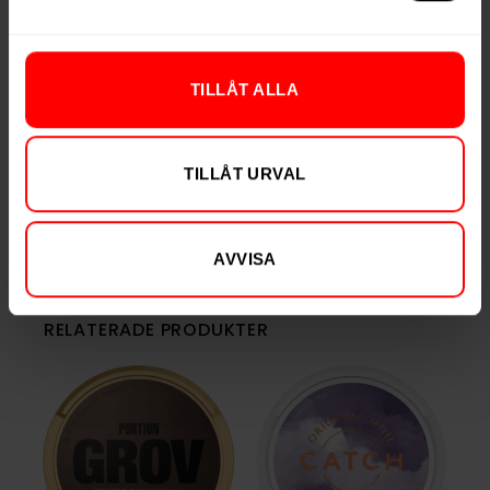
Nikotin per dosa
410 mg
Vikt per dosa
22 g
TILLÅT ALLA
Portioner per dosa
24
Vikt per portion
0,9 g
Varumärke
Knox
TILLÅT URVAL
Tillverkare
Skruf Snus
AVVISA
RELATERADE PRODUKTER