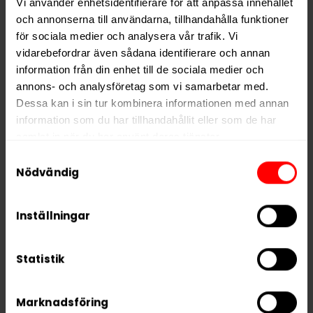
Vi använder enhetsidentifierare för att anpassa innehållet
Ingredienser: tobak, vatten, surhetsreglerande medel,
och annonserna till användarna, tillhandahålla funktioner
fuktighetsbevarande medel, smakförstärkare
för sociala medier och analysera vår trafik. Vi
(koksalt), naturliga aromer.
vidarebefordrar även sådana identifierare och annan
information från din enhet till de sociala medier och
annons- och analysföretag som vi samarbetar med.
Hitta alla produkter från
Knox
Dessa kan i sin tur kombinera informationen med annan
information som du har tillhandahållit eller som de har
Alla produkter med smaken
Traditionell
samlat in när du har använt deras tjänster.
Samtyckesval
PRODUKTINFORMATION
5 third parties
We work with
who may receive and
Nödvändig
process your information.
Typ
Portionssnus
Inställningar
Smak
Traditionell
Format
Large
Statistik
Styrka
Stark
Nikotin per gram
19,0 mg/g
Marknadsföring
Nikotin per portion
17,1 mg