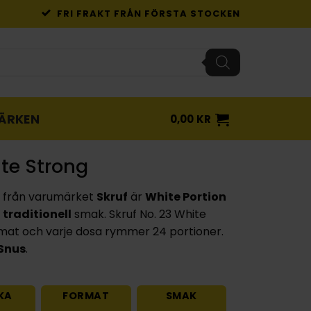
FRI FRAKT FRÅN FÖRSTA STOCKEN
ÄRKEN
0,00
KR
ite Strong
från varumärket
Skruf
är
White Portion
d
traditionell
smak. Skruf No. 23 White
mat och varje dosa rymmer 24 portioner.
 Snus
.
KA
FORMAT
SMAK