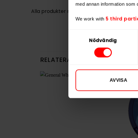
med annan information som du 
Alla produkter med smaken
Traditionell
5 third parti
We work with
Samtyckesval
Nödvändig
RELATERADE PRODUKTER
AVVISA