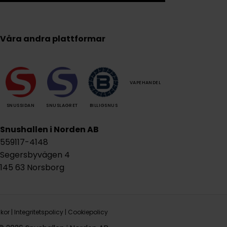
Våra andra plattformar
VAPEHANDEL
SNUSSIDAN
SNUSLAGRET
BILLIGSNUS
Snushallen i Norden AB
559117-4148
Segersbyvägen 4
145 63 Norsborg
lkor
|
Integritetspolicy
|
Cookiepolicy