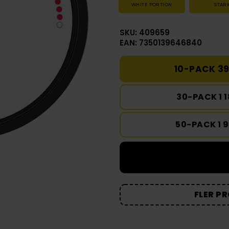
WHITE PORTION
STAR
SKU: 409659
EAN: 7350139646840
10-PACK 39
30-PACK 1 
50-PACK 1 
FLER P