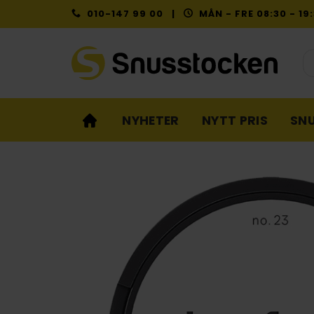
Skip
010-147 99 00 |
MÅN - FRE 08:30 - 1
to
content
Pr
NYHETER
NYTT PRIS
SN