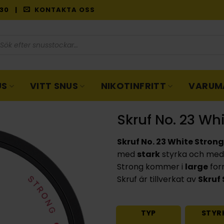
9:30 |
KONTAKTA OSS
oduktsökning
US
VITT SNUS
NIKOTINFRITT
VARUM
Skruf No. 23 Wh
Skruf No. 23 White Strong
med
stark
styrka och me
Strong kommer i
large
for
Skruf är tillverkat av
Skruf
TYP
STYR