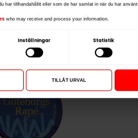
har tillhandahållit eller som de har samlat in när du har använt 
Vikt per portion
Varumärke
es
who may receive and process your information.
Tillverkare
Inställningar
Statistik
TILLÅT URVAL