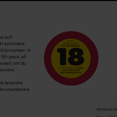
us och
ett sortiment
l bra priser. Vi
h 50-pack, så
oavsett om du
voriter.
bb leverans
lla snusälskare.
Allmänna vil