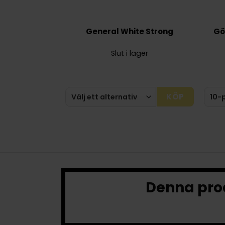
General White Strong
Gö
Slut i lager
KÖP
Denna prod