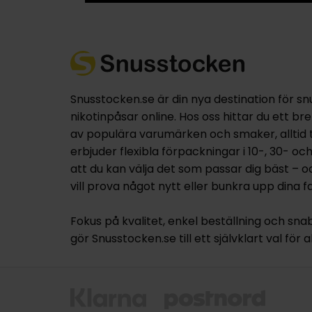
Snusstocken.se är din nya destination för sn
nikotinpåsar online. Hos oss hittar du ett br
av populära varumärken och smaker, alltid til
erbjuder flexibla förpackningar i 10-, 30- oc
att du kan välja det som passar dig bäst – 
vill prova något nytt eller bunkra upp dina fa
Fokus på kvalitet, enkel beställning och sna
gör Snusstocken.se till ett självklart val för a