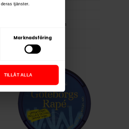
deras tjänster.
0,9 g
Skruf
Skruf Snus
Marknadsföring
TILLÅT ALLA