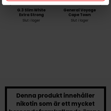
G.3 Slim White
General Voyage
Extra Strong
Cape Town
Slut i lager
Slut i lager
Denna produkt innehåller
nikotin som är ett mycket