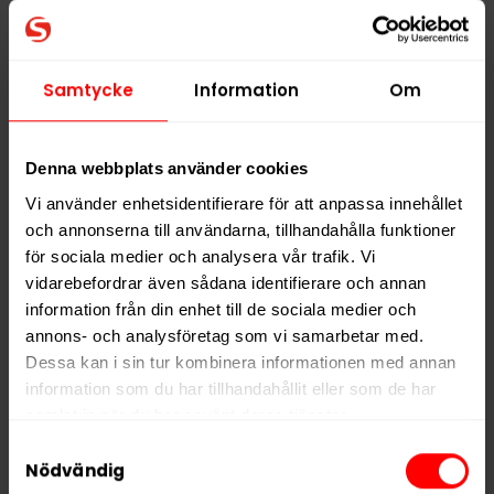
alternativ för den som vill ha en mindre nikotinmängd.
En dosa innehåller 20 prillor.
Samtycke
Information
Om
Hitta alla produkter från
General
Alla produkter med smaken
Traditionell
Denna webbplats använder cookies
Vi använder enhetsidentifierare för att anpassa innehållet
PRODUKTINFORMATION
och annonserna till användarna, tillhandahålla funktioner
för sociala medier och analysera vår trafik. Vi
Typ
White Portion
vidarebefordrar även sådana identifierare och annan
Smak
Traditionell
information från din enhet till de sociala medier och
Format
Mini
annons- och analysföretag som vi samarbetar med.
Dessa kan i sin tur kombinera informationen med annan
Styrka
Normal
information som du har tillhandahållit eller som de har
Nikotin per gram
8,0 mg/g
samlat in när du har använt deras tjänster.
Nikotin per portion
4,0 mg
Samtyckesval
5 third parties
We work with
who may receive and
Nödvändig
Nikotin per dosa
80 mg