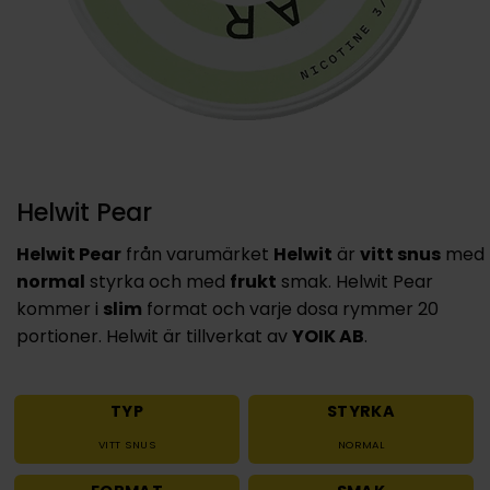
Helwit Pear
Helwit Pear
från varumärket
Helwit
är
vitt snus
med
normal
styrka och med
frukt
smak. Helwit Pear
kommer i
slim
format och varje dosa rymmer 20
portioner. Helwit är tillverkat av
YOIK AB
.
TYP
STYRKA
VITT SNUS
NORMAL