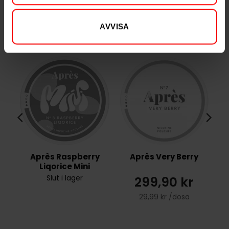
AVVISA
RELATERADE PRODUKTER
Après Raspberry
Après Very Berry
Liqorice Mini
299,90 kr
Slut i lager
29,99 kr /dosa