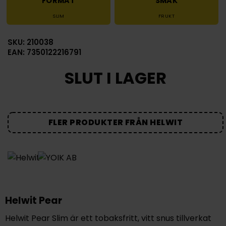
FORMAT
SMAK
SLIM
FRUKT
SKU: 210038
EAN: 7350122216791
SLUT I LAGER
FLER PRODUKTER FRÅN HELWIT
Helwit Pear
Helwit Pear Slim är ett tobaksfritt, vitt snus tillverkat