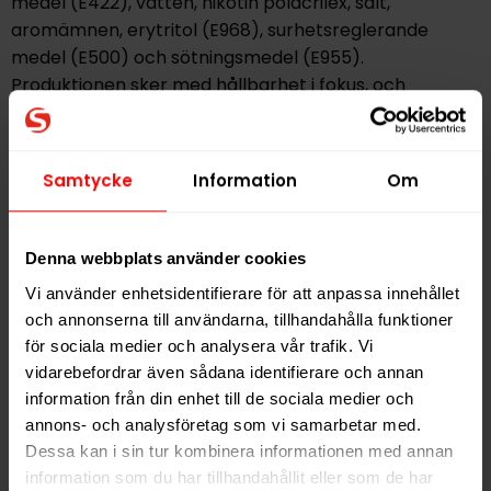
medel (E422), vatten, nikotin polacrilex, salt,
aromämnen, erytritol (E968), surhetsreglerande
medel (E500) och sötningsmedel (E955).
Produktionen sker med hållbarhet i fokus, och
dosorna tillverkas av tallolja, vilket minimerar
koldioxidutsläppen. Fabriken drivs med vattenkraft för
att säkerställa en klimatvänlig tillverkningsprocess.
Samtycke
Information
Om
Produkten är svensktillverkad i Gransholm utanför
Växjö och har en hållbarhet på 12 månader. Helwit
Denna webbplats använder cookies
Pear Slim är ett alternativ för användare som
Vi använder enhetsidentifierare för att anpassa innehållet
föredrar en tobak- och rökfri livsstil utan att
och annonserna till användarna, tillhandahålla funktioner
kompromissa med smak eller nikotininnehåll.
för sociala medier och analysera vår trafik. Vi
vidarebefordrar även sådana identifierare och annan
Hitta alla produkter från
Helwit
information från din enhet till de sociala medier och
annons- och analysföretag som vi samarbetar med.
Alla produkter med smaken
Frukt
Dessa kan i sin tur kombinera informationen med annan
information som du har tillhandahållit eller som de har