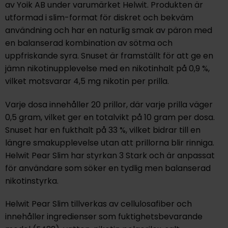
av Yoik AB under varumärket Helwit. Produkten är
utformad i slim-format för diskret och bekväm
användning och har en naturlig smak av päron med
en balanserad kombination av sötma och
uppfriskande syra. Snuset är framställt för att ge en
jämn nikotinupplevelse med en nikotinhalt på 0,9 %,
vilket motsvarar 4,5 mg nikotin per prilla.
Varje dosa innehåller 20 prillor, där varje prilla väger
0,5 gram, vilket ger en totalvikt på 10 gram per dosa.
Snuset har en fukthalt på 33 %, vilket bidrar till en
längre smakupplevelse utan att prillorna blir rinniga.
Helwit Pear Slim har styrkan 3 Stark och är anpassat
för användare som söker en tydlig men balanserad
nikotinstyrka.
Helwit Pear Slim tillverkas av cellulosafiber och
innehåller ingredienser som fuktighetsbevarande