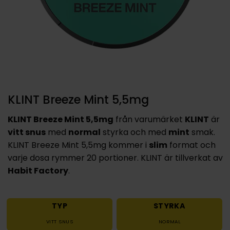
KLINT Breeze Mint 5,5mg
KLINT Breeze Mint 5,5mg
från varumärket
KLINT
är
vitt snus
med
normal
styrka och med
mint
smak.
KLINT Breeze Mint 5,5mg kommer i
slim
format och
varje dosa rymmer 20 portioner. KLINT är tillverkat av
Habit Factory
.
TYP
STYRKA
VITT SNUS
NORMAL