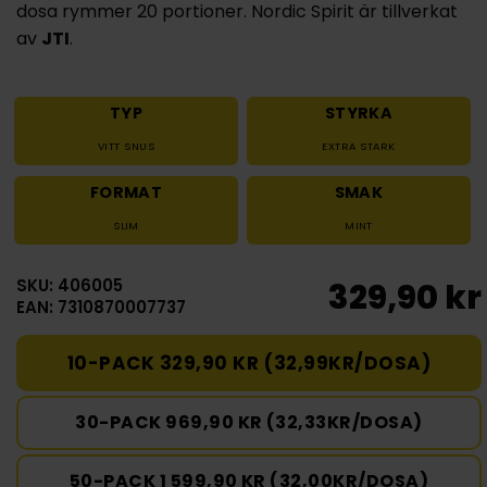
dosa rymmer 20 portioner. Nordic Spirit är tillverkat
av
JTI
.
TYP
STYRKA
VITT SNUS
EXTRA STARK
FORMAT
SMAK
SLIM
MINT
SKU: 406005
329,90 kr
EAN: 7310870007737
10-PACK 329,90 KR (32,99KR/DOSA)
30-PACK 969,90 KR (32,33KR/DOSA)
50-PACK 1 599,90 KR (32,00KR/DOSA)