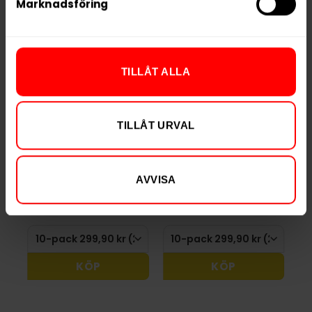
Marknadsföring
TILLÅT ALLA
TILLÅT URVAL
Après Lemon Curd
Après Blueberry
Extra Strong
Hypèr Strong
299,90 kr
299,90 kr
AVVISA
29,99 kr /dosa
29,99 kr /dosa
KÖP
KÖP