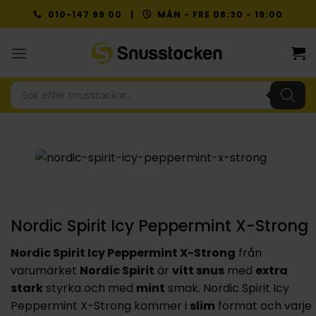
Skip
010-147 99 00 |
MÅN - FRE 08:30 - 19:00
to
content
Produktsökning
Nordic Spirit Icy Peppermint X-Strong
Nordic Spirit Icy Peppermint X-Strong
från
varumärket
Nordic Spirit
är
vitt snus
med
extra
stark
styrka och med
mint
smak. Nordic Spirit Icy
Peppermint X-Strong kommer i
slim
format och varje