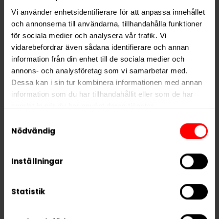
Vi använder enhetsidentifierare för att anpassa innehållet
Format
Slim
och annonserna till användarna, tillhandahålla funktioner
Styrka
Extra Stark
för sociala medier och analysera vår trafik. Vi
Nikotin per gram
15,0 mg/g
vidarebefordrar även sådana identifierare och annan
information från din enhet till de sociala medier och
Nikotin per portion
10,5 mg
annons- och analysföretag som vi samarbetar med.
Nikotin per dosa
210 mg
Dessa kan i sin tur kombinera informationen med annan
Vikt per dosa
14 g
information som du har tillhandahållit eller som de har
samlat in när du har använt deras tjänster.
Portioner per dosa
20
Samtyckesval
Vikt per portion
0,7 g
5 third parties
We work with
who may receive and
Nödvändig
process your information.
Varumärke
Nordic Spirit
Tillverkare
JTI
Inställningar
Statistik
RELATERADE PRODUKTER