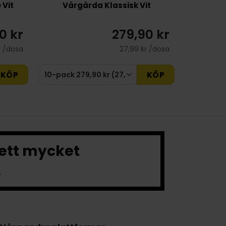
 Vit
Vårgårda Klassisk Vit
0 kr
279,90 kr
r /dosa
27,99 kr /dosa
KÖP
KÖP
 ett mycket
.