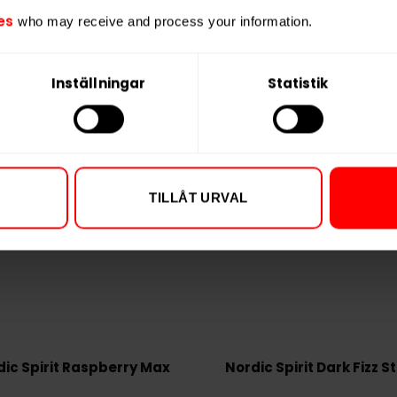
25,99 kr /dosa
25,99 k
es
who may receive and process your information.
KÖP
Inställningar
Statistik
TILLÅT URVAL
ic Spirit Raspberry Max
Nordic Spirit Dark Fizz S