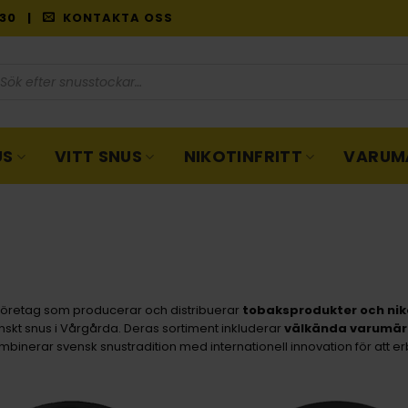
9:30 |
KONTAKTA OSS
oduktsökning
US
VITT SNUS
NIKOTINFRITT
VARUM
t företag som producerar och distribuerar
tobaksprodukter och nik
nskt snus i Vårgårda. Deras sortiment inkluderar
välkända varumä
kombinerar svensk snustradition med internationell innovation för att e