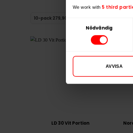
27,99 kr /dosa
5 third parti
We work with
KÖP
Samtyckesval
Nödvändig
AVVISA
LD 30 Vit Portion
Nord