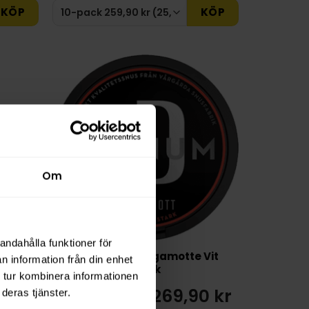
KÖP
KÖP
Om
andahålla funktioner för
LD Signum Bergamotte Vit
n information från din enhet
Stark
 tur kombinera informationen
0 kr
269,90 kr
deras tjänster.