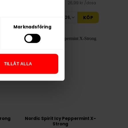
r /dosa
26,99 kr /dosa
KÖP
KÖP
Marknadsföring
TILLÅT ALLA
trong
Nordic Spirit Icy Peppermint X-
Strong