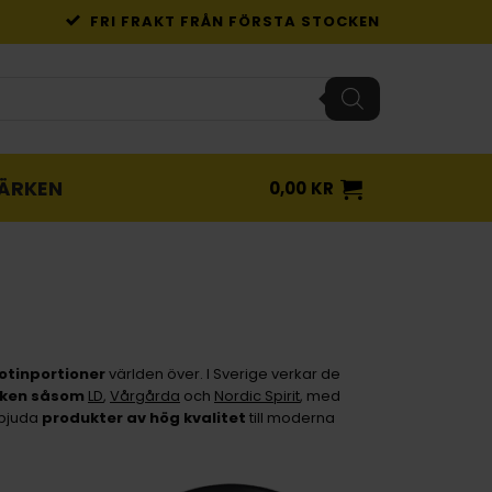
FRI FRAKT FRÅN FÖRSTA STOCKEN
ÄRKEN
0,00
KR
otinportioner
världen över. I Sverige verkar de
rken såsom
LD
,
Vårgårda
och
Nordic Spirit
, med
rbjuda
produkter av hög kvalitet
till moderna