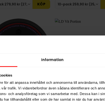
KÖP
Information
cookies
e för att anpassa innehållet och annonserna till användarna, tillh
 Salmiak Stark Portion
LD Vit Portion
vår trafik. Vi vidarebefordrar även sådana identifierare och anna
nnons- och analysföretag som vi samarbetar med. Dessa kan i sin
259,90 kr
259,9
har tillhandahållit eller som de har samlat in när du har använt 