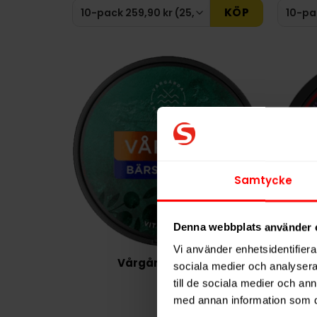
KÖP
Samtycke
Denna webbplats använder 
Vi använder enhetsidentifierar
Vårgårda Bärstig
LD
sociala medier och analysera 
till de sociala medier och a
279,90 kr
med annan information som du 