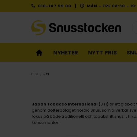
Skip
010-147 99 00 |
MÅN - FRE 08:30 - 1
to
content
Pr
NYHETER
NYTT PRIS
SN
HEM
/
JTI
Japan Tobacco International (JTI)
är ett global
genom dotterbolaget Nordic Snus, som tillverkar sve
fokus på både traditionellt och tobaksfritt snus. JTI 
konsumenter.