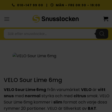
Skip
010-147 99 00 |
MÅN - FRE 08:30 - 19:00
to
content
Produktsökning
VELO Sour Lime 6mg
VELO Sour Lime 6mg
från varumärket
VELO
är
vitt
snus
med
normal
styrka och med
citrus
smak. VELO
Sour Lime 6mg kommer i
slim
format och varje dosa
rymmer 20 portioner. VELO är tillverkat av
BAT
.