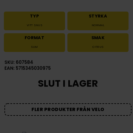
TYP
STYRKA
VITT SNUS
NORMAL
FORMAT
SMAK
SLIM
CITRUS
SKU: 607584
EAN: 5715345030975
SLUT I LAGER
FLER PRODUKTER FRÅN VELO