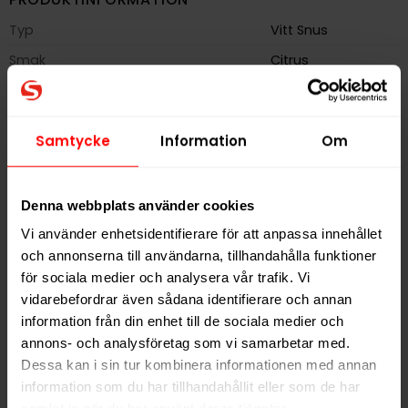
Typ
Vitt Snus
Smak
Citrus
Format
Slim
Styrka
Normal
Samtycke
Information
Om
Nikotin per gram
8,6 mg/g
Nikotin per portion
6,0 mg
Denna webbplats använder cookies
Nikotin per dosa
120 mg
Vi använder enhetsidentifierare för att anpassa innehållet
Vikt per dosa
14 g
och annonserna till användarna, tillhandahålla funktioner
Portioner per dosa
20
för sociala medier och analysera vår trafik. Vi
Vikt per portion
0,7 g
vidarebefordrar även sådana identifierare och annan
information från din enhet till de sociala medier och
Varumärke
VELO
annons- och analysföretag som vi samarbetar med.
Tillverkare
BAT
Dessa kan i sin tur kombinera informationen med annan
information som du har tillhandahållit eller som de har