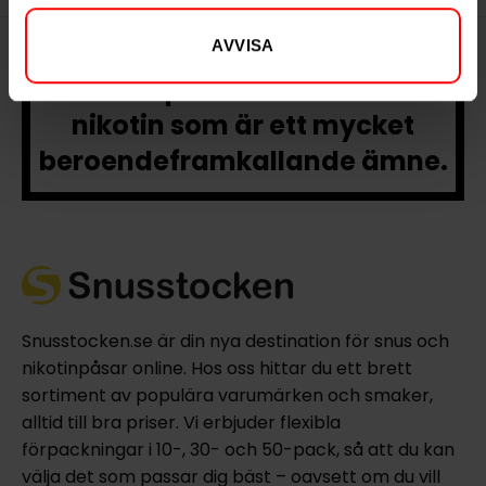
AVVISA
Denna produkt innehåller
nikotin som är ett mycket
beroendeframkallande ämne.
Snusstocken.se är din nya destination för snus och
nikotinpåsar online. Hos oss hittar du ett brett
sortiment av populära varumärken och smaker,
alltid till bra priser. Vi erbjuder flexibla
förpackningar i 10-, 30- och 50-pack, så att du kan
välja det som passar dig bäst – oavsett om du vill