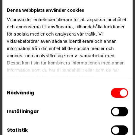
Typ
Nikotinfritt Snus
Denna webbplats använder cookies
Smak
Frukt
Vi använder enhetsidentifierare för att anpassa innehållet
och annonserna till användarna, tillhandahålla funktioner
Format
Slim
för sociala medier och analysera vår trafik. Vi
Styrka
Nikotinfri
vidarebefordrar även sådana identifierare och annan
information från din enhet till de sociala medier och
Vikt per dosa
14 g
annons- och analysföretag som vi samarbetar med.
Portioner per dosa
20
Dessa kan i sin tur kombinera informationen med annan
Vikt per portion
0,7 g
information som du har tillhandahållit eller som de har
samlat in när du har använt deras tjänster.
Varumärke
VELO
Samtyckesval
Tillverkare
BAT
5 third parties
We work with
who may receive and
Nödvändig
process your information.
Inställningar
RELATERADE PRODUKTER
Statistik