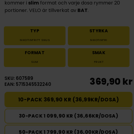
kommer i
slim
format och varje dosa rymmer 20
portioner. VELO är tillverkat av
BAT
.
TYP
STYRKA
NIKOTINFRITT SNUS
NIKOTINFRI
FORMAT
SMAK
SLIM
FRUKT
SKU: 607589
369,90 kr
EAN: 5715345532240
10-PACK 369,90 KR (36,99KR/DOSA)
30-PACK 1 099,90 KR (36,66KR/DOSA)
50-PACK 1 799,90 KR (36,00KR/DOSA)