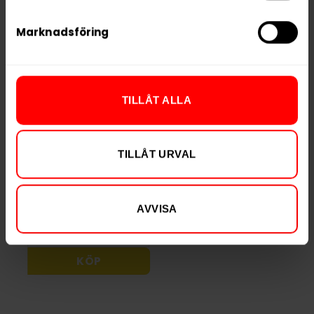
Marknadsföring
TILLÅT ALLA
FIX Zero
LEWA Power
Strawberry Kiwi
Liquorice &
TILLÅT URVAL
Raspberries
199,90 kr
Slut i lager
19,99 kr /dosa
AVVISA
KÖP