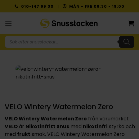
Skip
010-147 99 00 |
MÅN - FRE 08:30 - 19:00
to
content
Produktsökning
VELO Wintery Watermelon Zero
VELO Wintery Watermelon Zero
från varumärket
VELO
är
Nikotinfritt Snus
med
nikotinfri
styrka och
med
frukt
smak. VELO Wintery Watermelon Zero