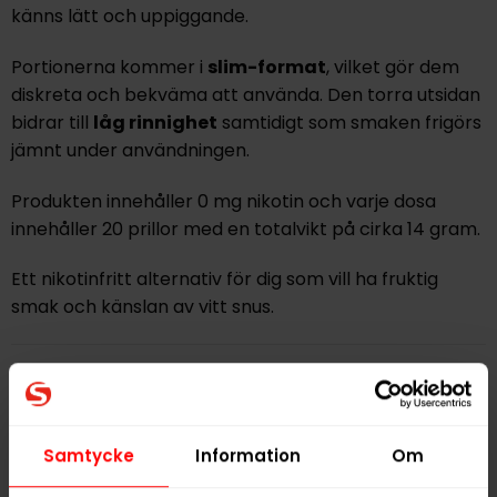
känns lätt och uppiggande.
Portionerna kommer i
slim-format
, vilket gör dem
diskreta och bekväma att använda. Den torra utsidan
bidrar till
låg rinnighet
samtidigt som smaken frigörs
jämnt under användningen.
Produkten innehåller
0 mg nikotin
och varje dosa
innehåller
20 prillor
med en totalvikt på cirka
14 gram
.
Ett nikotinfritt alternativ för dig som vill ha fruktig
smak och känslan av vitt snus.
Hitta alla produkter från
VELO
Alla produkter med smaken
Frukt
Samtycke
Information
Om
PRODUKTINFORMATION