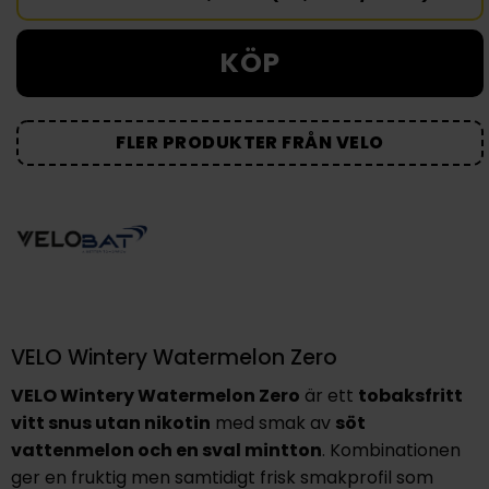
KÖP
FLER PRODUKTER FRÅN VELO
VELO Wintery Watermelon Zero
VELO Wintery Watermelon Zero
är ett
tobaksfritt
vitt snus utan nikotin
med smak av
söt
vattenmelon och en sval mintton
. Kombinationen
ger en fruktig men samtidigt frisk smakprofil som