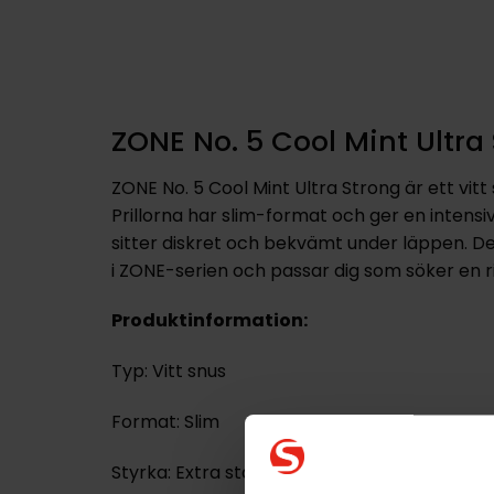
ZONE No. 5 Cool Mint Ultra
ZONE No. 5 Cool Mint Ultra Strong är ett vit
Prillorna har slim-format och ger en intensi
sitter diskret och bekvämt under läppen. De
i ZONE-serien och passar dig som söker en r
Produktinformation:
Typ: Vitt snus
Format: Slim
Styrka: Extra stark