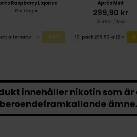
près Raspberry Liqorice
Après Mint
299,90 kr
Slut i lager
29,99 kr /dosa
KÖP
K
ukt innehåller nikotin som är
beroendeframkallande ämne