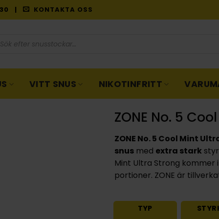
9:30 |
KONTAKTA OSS
oduktsökning
US
VITT SNUS
NIKOTINFRITT
VARUM
ZONE No. 5 Cool
ZONE No. 5 Cool Mint Ultr
snus
med
extra stark
sty
Mint Ultra Strong kommer 
portioner. ZONE är tillverk
TYP
STYR