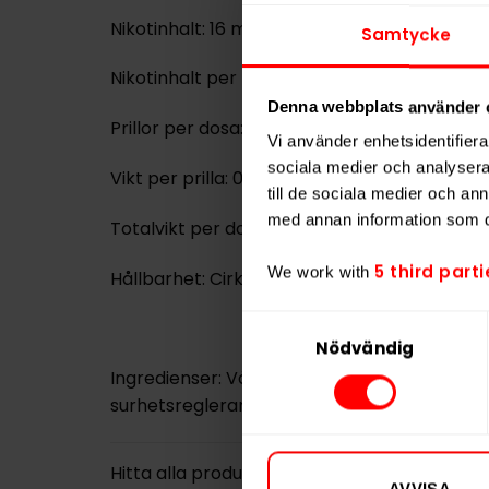
Nikotinhalt: 16 mg/g
Samtycke
Nikotinhalt per portion: 11,4 mg
Denna webbplats använder 
Prillor per dosa: 20 st
Vi använder enhetsidentifierar
sociala medier och analysera 
Vikt per prilla: 0,71 g
till de sociala medier och a
med annan information som du 
Totalvikt per dosa: 14,1 g
5 third parti
We work with
Hållbarhet: Cirka sex månader
Samtyckesval
Nödvändig
Ingredienser: Växtfiber, vatten, nikotin, fu
surhetsreglerande medel, aromer.
Hitta alla produkter från
ZONE