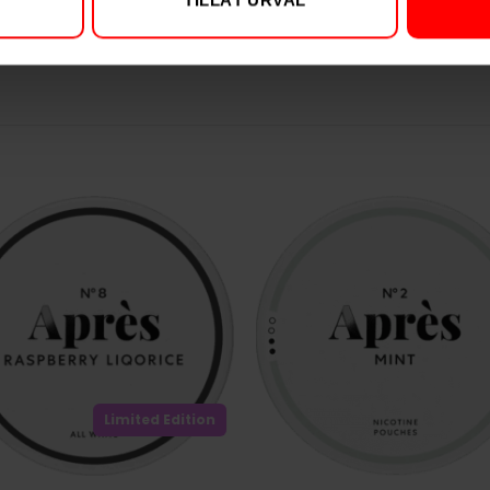
TILLÅT URVAL
Limited Edition