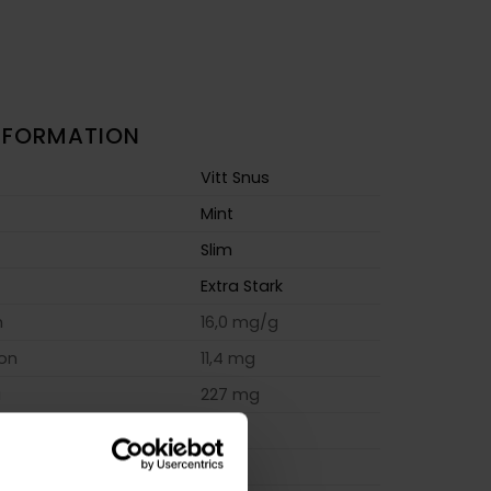
NFORMATION
Vitt Snus
Mint
Slim
Extra Stark
m
16,0 mg/g
ion
11,4 mg
a
227 mg
14 g
osa
20