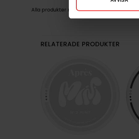
AVVISA
Alla produkter med smaken
Mint
RELATERADE PRODUKTER