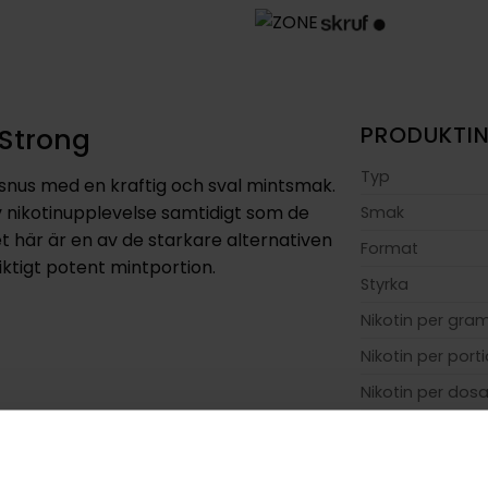
 Strong
PRODUKTI
Typ
t snus med en kraftig och sval mintsmak.
v nikotinupplevelse samtidigt som de
Smak
t här är en av de starkare alternativen
Format
iktigt potent mintportion.
Styrka
Nikotin per gra
Nikotin per port
Nikotin per dos
Vikt per dosa
Portioner per d