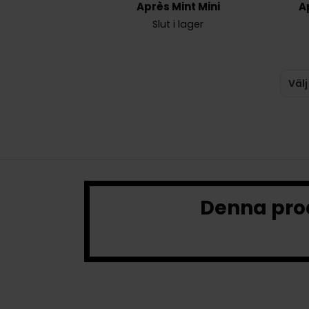
Après Mint Mini
A
Slut i lager
Denna prod