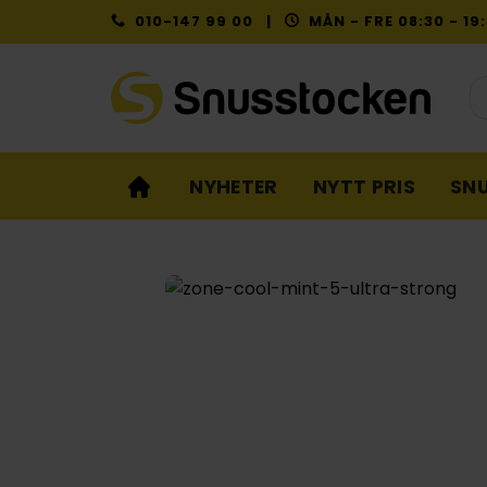
Skip
010-147 99 00 |
MÅN - FRE 08:30 - 1
to
content
Pr
NYHETER
NYTT PRIS
SN