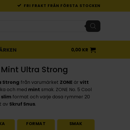
FRI FRAKT FRÅN FÖRSTA STOCKEN
ÄRKEN
0,00
KR
 Mint Ultra Strong
a Strong
från varumärket
ZONE
är
vitt
rka och med
mint
smak. ZONE No. 5 Cool
i
slim
format och varje dosa rymmer 20
at av
Skruf Snus
.
KA
FORMAT
SMAK