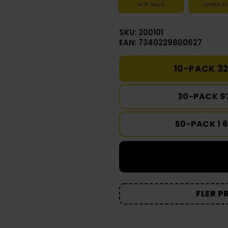
VITT SNUS
EXTRA S
SKU: 200101
EAN: 7340229800627
10-PACK 32
30-PACK 9
50-PACK 1 
FLER P