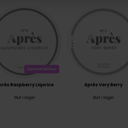
Limited Edition
près Raspberry Liqorice
Après Very Berry
Slut i lager
Slut i lager