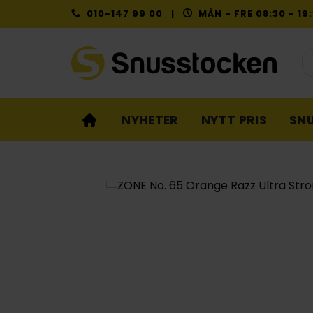
Skip
010-147 99 00 |
MÅN - FRE 08:30 - 1
to
content
Pr
NYHETER
NYTT PRIS
SN