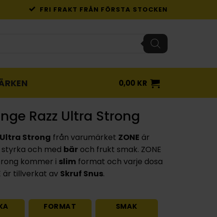
FRI FRAKT FRÅN FÖRSTA STOCKEN
ÄRKEN
0,00
KR
nge Razz Ultra Strong
Ultra Strong
från varumärket
ZONE
är
styrka och med
bär
och frukt smak. ZONE
Strong kommer i
slim
format och varje dosa
är tillverkat av
Skruf Snus
.
KA
FORMAT
SMAK