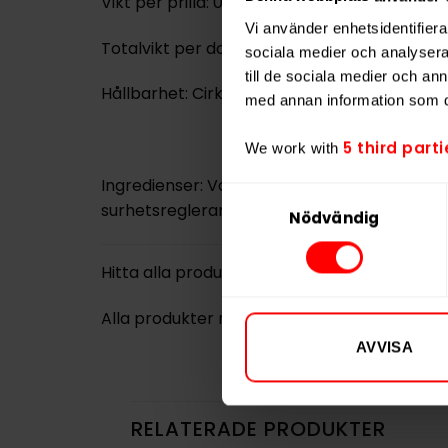
Vikt per prilla: 0,71 g
Vi använder enhetsidentifierar
Totalvikt per dosa: ca 14 g
sociala medier och analysera 
till de sociala medier och a
Hållbarhet: Cirka sex månader
med annan information som du 
5 third parti
We work with
Ingredienser: Växtfiber, vatten, nikotin, fu
Samtyckesval
surhetsreglerande medel, aromer.
Nödvändig
Hitta alla produkter från
ZONE
Alla produkter med smaken
Bär
,
Frukt
AVVISA
RELATERADE PRODUKTER