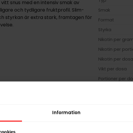
Typ
 vitt snus med en intensiv smak av
igare och tydligare fruktprofil. Slim-
Smak
h styrkan är extra stark, framtagen för
Format
velse.
Styrka
Nikotin per gra
Nikotin per port
Nikotin per dos
Vikt per dosa
Portioner per d
Vikt per portion
Varumärke
Tillverkare
Information
cookies