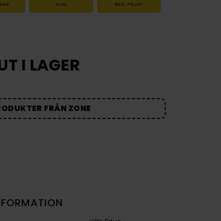
TARK
SLIM
BÄR
,
FRUKT
UT I LAGER
RODUKTER FRÅN ZONE
NFORMATION