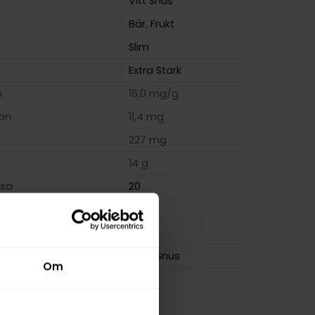
Vitt Snus
Bär
,
Frukt
Slim
Extra Stark
m
16,0 mg/g
ion
11,4 mg
a
227 mg
14 g
osa
20
0,7 g
ZONE
Skruf Snus
Om