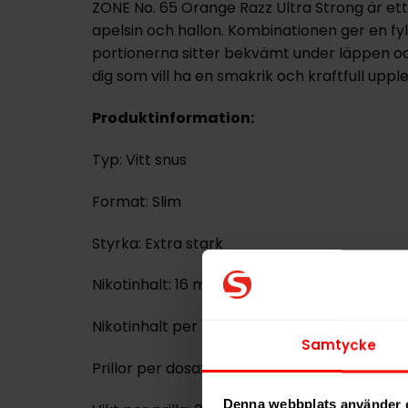
ZONE No. 65 Orange Razz Ultra Strong är ett
apelsin och hallon. Kombinationen ger en fyll
portionerna sitter bekvämt under läppen oc
dig som vill ha en smakrik och kraftfull upple
Produktinformation:
Typ: Vitt snus
Format: Slim
Styrka: Extra stark
Nikotinhalt: 16 mg/g
Nikotinhalt per portion: 11,4 mg
Samtycke
Prillor per dosa: 20 st
Denna webbplats använder 