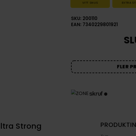
VITT SNUS
EXTRA S
SKU: 200110
EAN: 7340229801921
SL
FLER P
ltra Strong
PRODUKTI