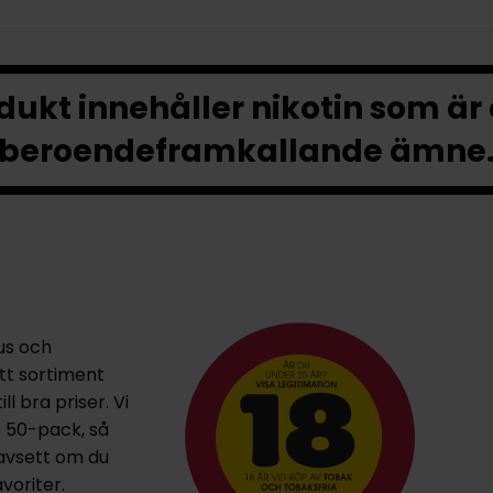
ukt innehåller nikotin som är
beroendeframkallande ämne
us och
ett sortiment
l bra priser. Vi
h 50-pack, så
oavsett om du
voriter.