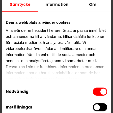
Samtycke
Information
Om
Denna webbplats använder cookies
Vi använder enhetsidentifierare för att anpassa innehållet
och annonserna till användarna, tillhandahålla funktioner
för sociala medier och analysera vår trafik. Vi
vidarebefordrar även sådana identifierare och annan
information från din enhet till de sociala medier och
annons- och analysföretag som vi samarbetar med.
Nick & Johnny Bloody
Nick & Johnny Green
Dessa kan i sin tur kombinera informationen med annan
Sting
Ice White
information som du har tillhandahållit eller som de har
Slut i lager
Slut i lager
samlat in när du har använt deras tjänster.
Samtyckesval
5 third parties
We work with
who may receive and
Nödvändig
process your information.
Snuset har en nikotinhalt som är cirka 40% högre än
Inställningar
traditionellt snus. Därför ger Nick & Johnny en