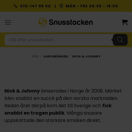
Skip
010-147 99 00 |
MÅN - FRE 08:30 - 19:00
to
content
Produktsökning
HEM
/
VARUMÄRKEN
/
NICK & JOHNNY
Nick & Johnny
lanserades i Norge år 2006. Märket
blev snabbt en succé på den norska marknaden.
Redan året därpå kom det till Sverige och
fick
snabbt en trogen publik
. Många snusare
uppskattade den starkare smaken direkt.