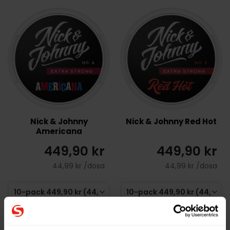
Nick & Johnny
Nick & Johnny Red Hot
Americana
449,90 kr
449,90 kr
44,99 kr /dosa
44,99 kr /dosa
KÖP
KÖP