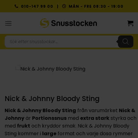
Skip
010-147 99 00 |
MÅN - FRE 08:30 - 19:00
to
content
Produktsökning
Nick & Johnny Bloody Sting
Nick & Johnny Bloody Sting
från varumärket
Nick &
Johnny
är
Portionssnus
med
extra stark
styrka och
med
frukt
och kryddor smak. Nick & Johnny Bloody
Sting kommer i
large
format och varje dosa rymmer