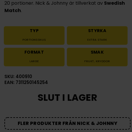
20 portioner. Nick & Johnny är tillverkat av
Swedish
Match
.
TYP
STYRKA
PORTIONSSNUS
EXTRA STARK
FORMAT
SMAK
LARGE
FRUKT
,
KRYDDOR
SKU: 400910
EAN: 7311250145254
SLUT I LAGER
FLER PRODUKTER FRÅN NICK & JOHNNY