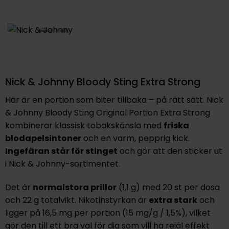
Nick & Johnny Bloody Sting Extra Strong
Här är en portion som biter tillbaka – på rätt sätt. Nick
& Johnny Bloody Sting Original Portion Extra Strong
kombinerar klassisk tobakskänsla med
friska
blodapelsintoner
och en varm, pepprig kick.
Ingefäran står för stinget
och gör att den sticker ut
i Nick & Johnny-sortimentet.
Det är
normalstora prillor
(1,1 g) med 20 st per dosa
och 22 g totalvikt. Nikotinstyrkan är
extra stark
och
ligger på 16,5 mg per portion (15 mg/g / 1,5%), vilket
gör den till ett bra val för dig som vill ha rejäl effekt