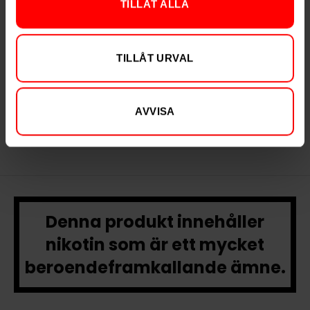
TILLÅT ALLA
Ny design
Knox Xtra Stark
Lundgrens Original
TILLÅT URVAL
Portion
Portion
299,90 kr
359,90 kr
29,99 kr /dosa
35,99 kr /dosa
AVVISA
Denna produkt innehåller
nikotin som är ett mycket
beroendeframkallande ämne.