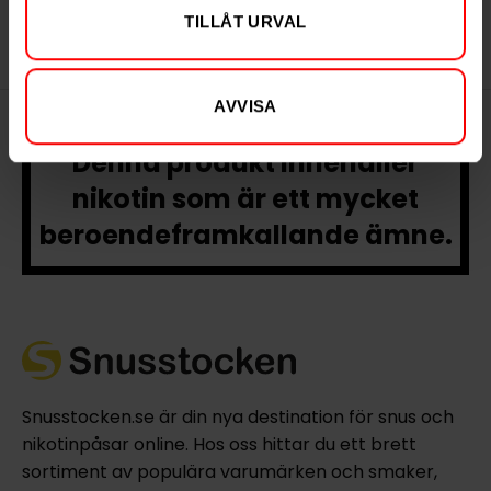
Vårgårda Kvarn.
TILLÅT URVAL
AVVISA
Denna produkt innehåller
nikotin som är ett mycket
beroendeframkallande ämne.
Snusstocken.se är din nya destination för snus och
nikotinpåsar online. Hos oss hittar du ett brett
sortiment av populära varumärken och smaker,