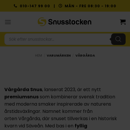
Skip
010-147 99 00 |
MÅN - FRE 08:30 - 19:00
to
content
Produktsökning
HEM
/
VARUMÄRKEN
/
VÅRGÅRDA
Vårgårda Snus
, lanserat 2023, är ett nytt
premiumsnus
som kombinerar svensk tradition
med moderna smaker inspirerade av naturens
årstidsväxlingar. Namnet kommer från
orten Vårgårda, där snuset tillverkas i en historisk
kvarn vid Säveån. Med bas i en
fyllig