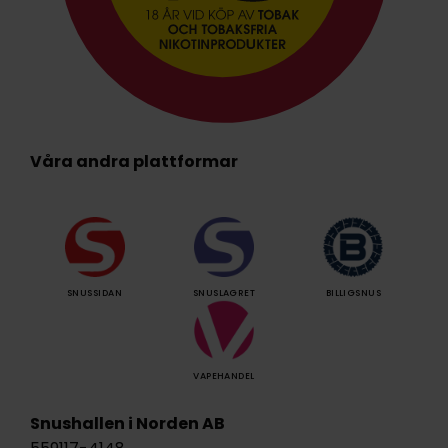
Våra andra plattformar
SNUSSIDAN
SNUSLAGRET
BILLIGSNUS
VAPEHANDEL
Snushallen i Norden AB