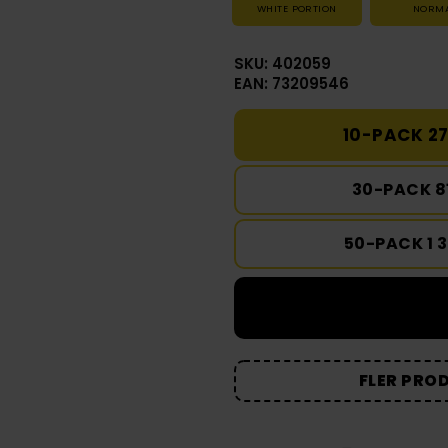
WHITE PORTION
NORM
SKU: 402059
EAN: 73209546
10-PACK 27
30-PACK 8
50-PACK 1 
FLER PRO