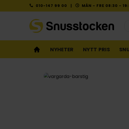
Skip
010-147 99 00 |
MÅN - FRE 08:30 - 1
to
content
Pr
NYHETER
NYTT PRIS
SN