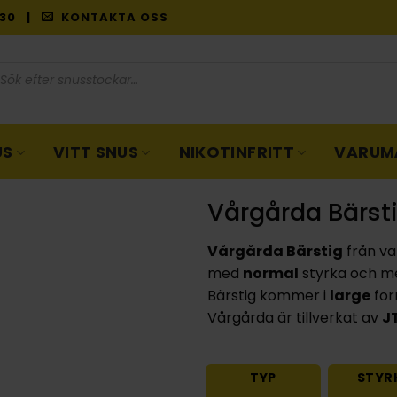
9:30 |
KONTAKTA OSS
oduktsökning
US
VITT SNUS
NIKOTINFRITT
VARUM
Vårgårda Bärst
Vårgårda Bärstig
från v
med
normal
styrka och 
Bärstig kommer i
large
for
Vårgårda är tillverkat av
J
TYP
STYR