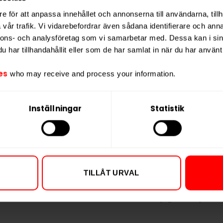
Vikt per portion
ligt exempel på varumärkets ambition
e för att anpassa innehållet och annonserna till användarna, tillh
nkande smakkombinationer.
Varumärke
vår trafik. Vi vidarebefordrar även sådana identifierare och anna
Tillverkare
nnons- och analysföretag som vi samarbetar med. Dessa kan i sin
har tillhandahållit eller som de har samlat in när du har använt 
es
who may receive and process your information.
Inställningar
Statistik
ll
TILLÅT URVAL