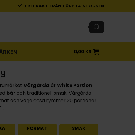
FRI FRAKT FRÅN FÖRSTA STOCKEN
ÄRKEN
0,00
KR
ig
arumärket
Vårgårda
är
White Portion
med
bär
och traditionell smak. Vårgårda
mat och varje dosa rymmer 20 portioner.
TI
.
KA
FORMAT
SMAK