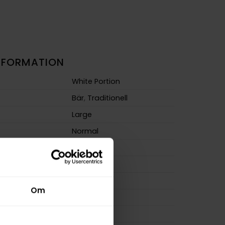
NFORMATION
White Portion
Bär
,
Traditionell
Large
Normal
m
10,0 mg/g
ion
10,0 mg
a
200 mg
Om
20 g
osa
20