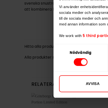
svenska snustraditionen. Bärstig är ett tyd
Vi använder enhetsidentifierar
att kombinera klassiskt snusarv med nytä
sociala medier och analysera 
till de sociala medier och a
med annan information som du 
5 third parti
We work with
Hitta alla produkter från
Vårgårda
Samtyckesval
Nödvändig
Alla produkter med smaken
Bär
,
Traditione
RELATERADE PRODUKTER
AVVISA