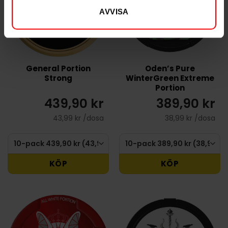
AVVISA
General Portion
Oden’s Pure
Strong
WinterGreen Extreme
Portion
439,90 kr
389,90 kr
43,99 kr /dosa
38,99 kr /dosa
KÖP
KÖP