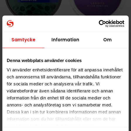
Vårgårda Bärstig
Onico Lakrits White
Portion
Samtycke
Information
Om
279,90 kr
369,90 kr
27,99 kr /dosa
36,99 kr /dosa
Denna webbplats använder cookies
Vi använder enhetsidentifierare för att anpassa innehållet
och annonserna till användarna, tillhandahålla funktioner
KÖP
KÖP
för sociala medier och analysera vår trafik. Vi
vidarebefordrar även sådana identifierare och annan
information från din enhet till de sociala medier och
annons- och analysföretag som vi samarbetar med.
Dessa kan i sin tur kombinera informationen med annan
information som du har tillhandahållit eller som de har
samlat in när du har använt deras tjänster.