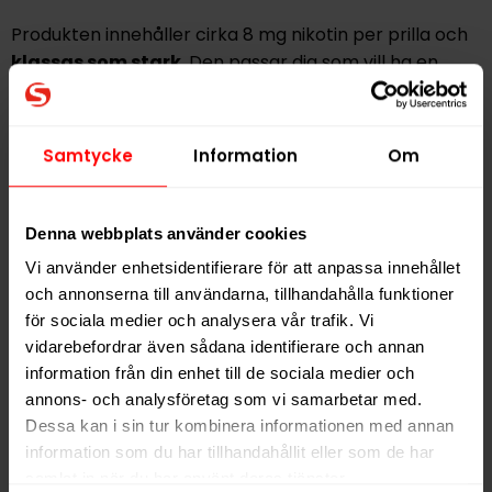
Produkten innehåller cirka 8 mg nikotin per prilla och
klassas som stark
. Den passar dig som vill ha en
tydlig nikotineffekt i kombination med en frisk och
smakrik profil. Varje dosa innehåller 20 prillor.
Samtycke
Information
Om
Hitta alla produkter från
XQS
Alla produkter med smaken
Citrus
,
Cola
Denna webbplats använder cookies
Vi använder enhetsidentifierare för att anpassa innehållet
och annonserna till användarna, tillhandahålla funktioner
PRODUKTINFORMATION
för sociala medier och analysera vår trafik. Vi
Typ
Vitt Snus
vidarebefordrar även sådana identifierare och annan
information från din enhet till de sociala medier och
Smak
Citrus
,
Cola
annons- och analysföretag som vi samarbetar med.
Format
Slim
Dessa kan i sin tur kombinera informationen med annan
Styrka
Stark
information som du har tillhandahållit eller som de har
samlat in när du har använt deras tjänster.
Nikotin per gram
16,0 mg/g