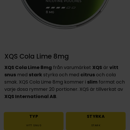
XQS Cola Lime 8mg
XQS Cola Lime 8mg
från varumärket
XQS
är
vitt
snus
med
stark
styrka och med
citrus
och cola
smak. XQS Cola Lime 8mg kommer i
slim
format och
varje dosa rymmer 20 portioner. XQS är tillverkat av
XQS International AB
.
TYP
STYRKA
VITT SNUS
STARK