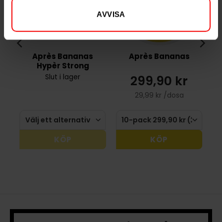
AVVISA
Après Bananas
Après Bananas
Hypèr Strong
299,90 kr
Slut i lager
29,99 kr /dosa
KÖP
KÖP