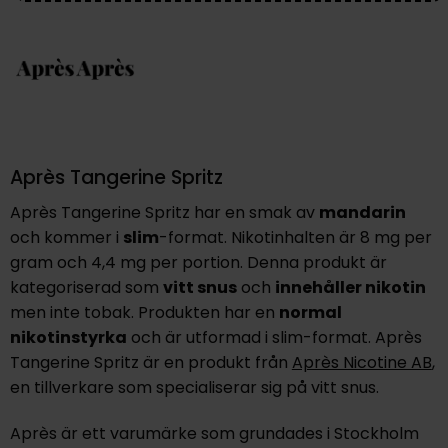
Après Tangerine Spritz
Après Tangerine Spritz har en smak av
mandarin
och kommer i
slim
-format. Nikotinhalten är 8 mg per
gram och 4,4 mg per portion. Denna produkt är
kategoriserad som
vitt snus
och
innehåller nikotin
men inte tobak. Produkten har en
normal
nikotinstyrka
och är utformad i slim-format. Après
Tangerine Spritz är en produkt från
Après Nicotine AB
,
en tillverkare som specialiserar sig på vitt snus.
Après är ett varumärke som grundades i Stockholm