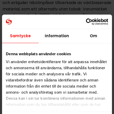
och erbjuder nikotinpåsar tillverkade av växtbaserade
material, som ett alternativ utan tobak. Varumärket
introducerades år 2020 och fokuserar på innovation
och produktkvalitet.
Samtycke
Information
Om
Hitta alla produkter från
Après
Alla produkter med smaken
Citrus
Denna webbplats använder cookies
Vi använder enhetsidentifierare för att anpassa innehållet
PRODUKTINFORMATION
och annonserna till användarna, tillhandahålla funktioner
Typ
Vitt Snus
för sociala medier och analysera vår trafik. Vi
vidarebefordrar även sådana identifierare och annan
Smak
Citrus
information från din enhet till de sociala medier och
Format
Slim
annons- och analysföretag som vi samarbetar med.
Styrka
Normal
Dessa kan i sin tur kombinera informationen med annan
information som du har tillhandahållit eller som de har
Nikotin per gram
8,0 mg/g
samlat in när du har använt deras tjänster.