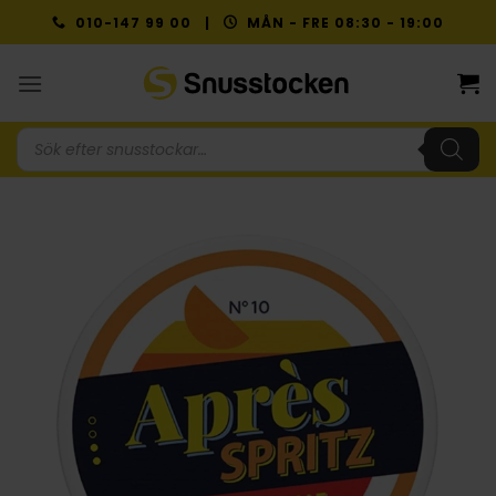
Skip
010-147 99 00 |
MÅN - FRE 08:30 - 19:00
to
content
Produktsökning