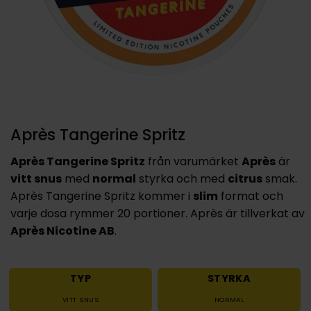
Après Tangerine Spritz
Après Tangerine Spritz
från varumärket
Après
är
vitt snus
med
normal
styrka och med
citrus
smak.
Après Tangerine Spritz kommer i
slim
format och
varje dosa rymmer 20 portioner. Après är tillverkat av
Après Nicotine AB
.
TYP
STYRKA
VITT SNUS
NORMAL