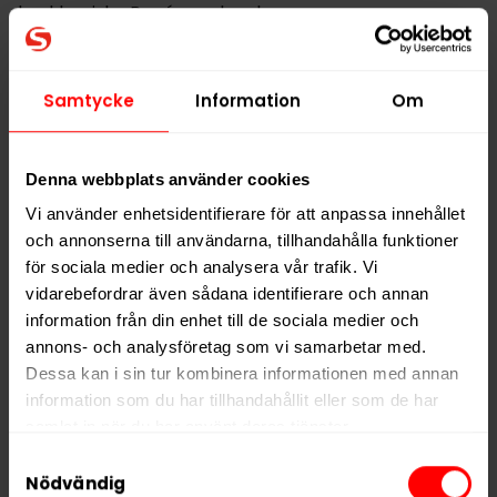
den klassiska Rapé-upplevelsen.
Hitta alla produkter från
Göteborgs Rapé
Samtycke
Information
Om
Alla produkter med smaken
Frukt
Denna webbplats använder cookies
PRODUKTINFORMATION
Vi använder enhetsidentifierare för att anpassa innehållet
Typ
White Portion
och annonserna till användarna, tillhandahålla funktioner
för sociala medier och analysera vår trafik. Vi
Smak
Frukt
vidarebefordrar även sådana identifierare och annan
Format
Large
information från din enhet till de sociala medier och
Styrka
Normal
annons- och analysföretag som vi samarbetar med.
Dessa kan i sin tur kombinera informationen med annan
Nikotin per gram
9,0 mg/g
information som du har tillhandahållit eller som de har
Nikotin per portion
7,2 mg
samlat in när du har använt deras tjänster.
Nikotin per dosa
158 mg
Samtyckesval
5 third parties
We work with
who may receive and
Nödvändig
Vikt per dosa
18 g