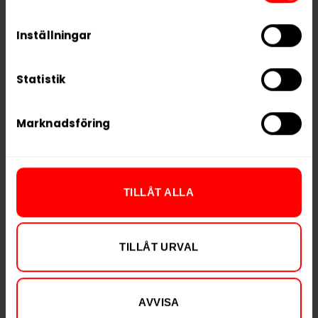
process your information.
Portioner per dosa
22
Inställningar
Vikt per portion
0,8 g
Varumärke
Göteborgs Rapé
Statistik
Tillverkare
Swedish Match
Marknadsföring
RELATERADE PRODUKTER
TILLÅT ALLA
TILLÅT URVAL
AVVISA