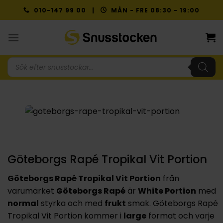
Skip
010-147 99 00 |
MÅN - FRE 08:30 - 19:00
to
content
Produktsökning
Göteborgs Rapé Tropikal Vit Portion
Göteborgs Rapé Tropikal Vit Portion
från
varumärket
Göteborgs Rapé
är
White Portion
med
normal
styrka och med
frukt
smak. Göteborgs Rapé
Tropikal Vit Portion kommer i
large
format och varje