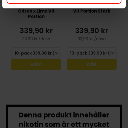
Göteborgs Rapé
Göteborgs Rapé
Citron x Lime Vit
Vit Portion Stark
Portion
339,90 kr
339,90 kr
33,99 kr /dosa
33,99 kr /dosa
KÖP
KÖP
Denna produkt innehåller
nikotin som är ett mycket