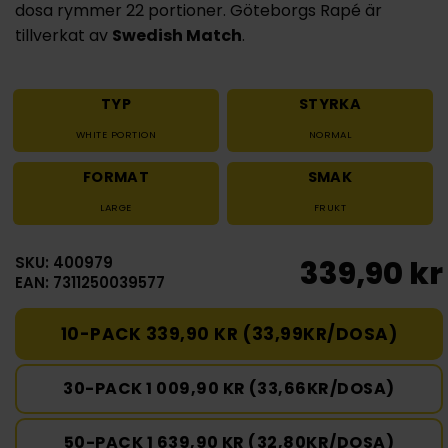
dosa rymmer 22 portioner. Göteborgs Rapé är
tillverkat av
Swedish Match
.
TYP
STYRKA
WHITE PORTION
NORMAL
FORMAT
SMAK
LARGE
FRUKT
SKU: 400979
339,90 kr
EAN: 7311250039577
10-PACK 339,90 KR (33,99KR/DOSA)
30-PACK 1 009,90 KR (33,66KR/DOSA)
50-PACK 1 639,90 KR (32,80KR/DOSA)