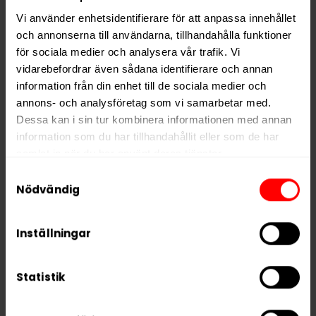
med en
ny, mer miljövänlig design
som
Vi använder enhetsidentifierare för att anpassa innehållet
använder 13% mindre plast och tar mindre plats i
och annonserna till användarna, tillhandahålla funktioner
fickan. Samtidigt är både antalet prillor och den
för sociala medier och analysera vår trafik. Vi
moderna stjärnläggningen oförändrade.
vidarebefordrar även sådana identifierare och annan
information från din enhet till de sociala medier och
annons- och analysföretag som vi samarbetar med.
Hitta alla produkter från
Göteborgs Rapé
Dessa kan i sin tur kombinera informationen med annan
information som du har tillhandahållit eller som de har
Alla produkter med smaken
Traditionell
samlat in när du har använt deras tjänster.
Samtyckesval
5 third parties
We work with
who may receive and
Nödvändig
PRODUKTINFORMATION
process your information.
Typ
White Portion
Inställningar
Smak
Traditionell
Format
Slim
Statistik
Styrka
Stark
Nikotin per gram
13,5 mg/g