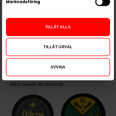
Marknadsföring
Nikotin per portion
10,8 mg
Nikotin per dosa
216 mg
Vikt per dosa
16 g
TILLÅT ALLA
Portioner per dosa
20
Vikt per portion
0,8 g
TILLÅT URVAL
Varumärke
Göteborgs Rapé
Tillverkare
Swedish Match
AVVISA
RELATERADE PRODUKTER