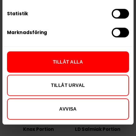
Vikt per portion
0,8 g
Statistik
Varumärke
Siberia
Tillverkare
GN Tobacco
Marknadsföring
RELATERADE PRODUKTER
TILLÅT ALLA
TILLÅT URVAL
AVVISA
Knox Portion
LD Salmiak Portion