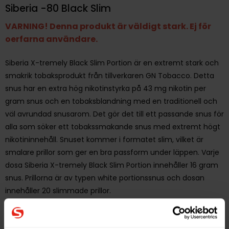
Siberia -80 Black Slim
VARNING! Denna produkt är väldigt stark. Ej för
oerfarna användare.
Siberia X-tremely Black Slim Portion är en extremt stark och
smakrik tobaksprodukt från tillverkaren GN Tobacco. Detta
snus har en extra hög nikotinstyrka på 43 mg nikotin per
gram snus och en tobaksblandning med en traditionell och
väl avrundad snusarom. Det gör det till ett passande snus för
alla som söker ett tobakssmakande snus med extremt högt
nikotininnehåll. Snuset kommer i formatet slim, vilket är
smalare prillor som ger en bra passform under läppen. Varje
dosa Siberia X-tremely Black Slim Portion innehåller 16 gram
snus. Prillorna är av typen white portionssnus och dosan
innehåller 20 slimmade prillor.