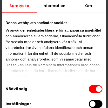
Samtycke
Information
Om
Hitta alla produkter från
Siberia
Alla produkter med smaken
Traditionell
Denna webbplats använder cookies
Vi använder enhetsidentifierare för att anpassa innehållet
PRODUKTINFORMATION
och annonserna till användarna, tillhandahålla funktioner
Typ
Portionssnus
för sociala medier och analysera vår trafik. Vi
vidarebefordrar även sådana identifierare och annan
Smak
Traditionell
information från din enhet till de sociala medier och
Format
Slim
annons- och analysföretag som vi samarbetar med.
Dessa kan i sin tur kombinera informationen med annan
Styrka
Stark
information som du har tillhandahållit eller som de har
Nikotin per gram
43,0 mg/g
samlat in när du har använt deras tjänster.
Nikotin per portion
34,4 mg
Samtyckesval
5 third parties
We work with
who may receive and
Nödvändig
Nikotin per dosa
688 mg
process your information.
Vikt per dosa
16 g
Inställningar
Portioner per dosa
20