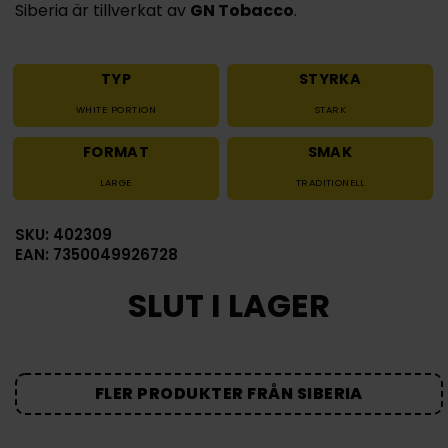
Siberia är tillverkat av
GN Tobacco
.
TYP
STYRKA
WHITE PORTION
STARK
FORMAT
SMAK
LARGE
TRADITIONELL
SKU: 402309
EAN: 7350049926728
SLUT I LAGER
FLER PRODUKTER FRÅN SIBERIA