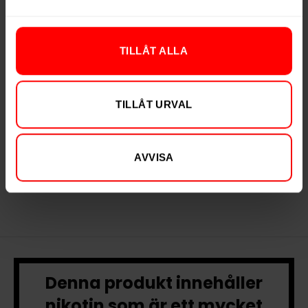
TILLÅT ALLA
General White Mini
Kaliber Plus+ Vit
TILLÅT URVAL
389,90 kr
219,90 kr
AVVISA
38,99 kr /dosa
21,99 kr /dosa
Denna produkt innehåller
nikotin som är ett mycket