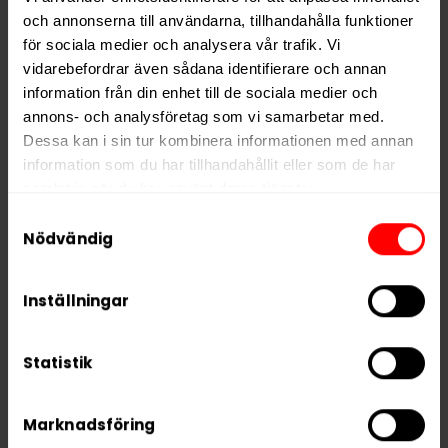
Nikotin per gram
43,0 mg/g
och annonserna till användarna, tillhandahålla funktioner
Nikotin per portion
34,4 mg
för sociala medier och analysera vår trafik. Vi
vidarebefordrar även sådana identifierare och annan
Nikotin per dosa
688 mg
information från din enhet till de sociala medier och
Vikt per dosa
16 g
annons- och analysföretag som vi samarbetar med.
Portioner per dosa
20
Dessa kan i sin tur kombinera informationen med annan
information som du har tillhandahållit eller som de har
Vikt per portion
0,8 g
samlat in när du har använt deras tjänster.
Varumärke
Siberia
Samtyckesval
5 third parties
We work with
who may receive and
Nödvändig
Tillverkare
GN Tobacco
process your information.
Inställningar
RELATERADE PRODUKTER
Statistik
Marknadsföring