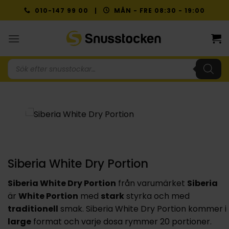
Skip
010-147 99 00 |
MÅN - FRE 08:30 - 19:00
to
content
Produktsökning
Siberia White Dry Portion
Siberia White Dry Portion
från varumärket
Siberia
är
White Portion
med
stark
styrka och med
traditionell
smak. Siberia White Dry Portion kommer i
large
format och varje dosa rymmer 20 portioner.