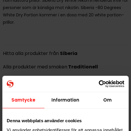
normalstora prillor. Siberia Dry White rekommenderas inte för
personer som är känsliga mot nikotin. Siberia -80 Degrees
White Dry Portion kommer i en dosa med 20 white portion-
prillor.
Hitta alla produkter från
Siberia
Alla produkter med smaken
Traditionell
PRODUKTINFORMATION
Typ
White Portion
Samtycke
Information
Om
Smak
Traditionell
Format
Large
Denna webbplats använder cookies
Styrka
Stark
Vi använder enhetsidentifierare för att anpassa innehållet