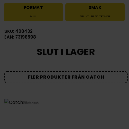
FORMAT
SMAK
MINI
FRUKT
,
TRADITIONELL
SKU: 400432
EAN: 73198598
SLUT I LAGER
FLER PRODUKTER FRÅN CATCH