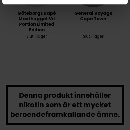
Göteborgs Rapé
General Voyage
Masthugget Vit
Cape Town
Portion Limited
Edition
Slut i lager
Slut i lager
Denna produkt innehåller
nikotin som är ett mycket
beroendeframkallande ämne.