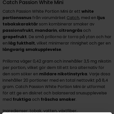
Catch Passion White Mini
Catch Passion White Portion Mini är ett
white
portionssnus
från varumärket
Catch
, med en
ljus
tobakskaraktär
som kombinerar smaker av
passionsfrukt
,
mandarin
,
citrongräs
och
grapefrukt
. De små prillorna är torra på ytan och har
en
låg fukthalt
, vilket minimerar rinnighet och ger en
långvarig
smakupplevelse
.
Prillorna väger 0,42 gram och innehåller 3,5 mg nikotin
per portion, vilket gör dem till ett bra alternativ för
den som söker en
mildare
nikotinstyrka
. Varje dosa
innehåller 20 portioner med en total nettovikt på 8,4
gram. Catch Passion White Portion Mini är utformat
för att ge en diskret och balanserad snusupplevelse
med
fruktiga
och
fräscha
smaker
.
Ingredienser: tobak, vatten, växtfiber,