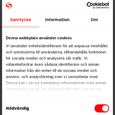
fuktighetsbevarande medel, salt, surhetsreglerande
medel, aromer, sötningsmedel.
Samtycke
Information
Om
Hitta alla produkter från
Catch
Alla produkter med smaken
Frukt
,
Traditionell
Denna webbplats använder cookies
Vi använder enhetsidentifierare för att anpassa innehållet
och annonserna till användarna, tillhandahålla funktioner
PRODUKTINFORMATION
för sociala medier och analysera vår trafik. Vi
Typ
White Portion
vidarebefordrar även sådana identifierare och annan
Smak
Frukt
,
Traditionell
information från din enhet till de sociala medier och
annons- och analysföretag som vi samarbetar med.
Format
Mini
Dessa kan i sin tur kombinera informationen med annan
Styrka
Normal
information som du har tillhandahållit eller som de har
samlat in när du har använt deras tjänster.
Nikotin per gram
8,5 mg/g
Samtyckesval
Nikotin per portion
3,6 mg
5 third parties
We work with
who may receive and
Nödvändig
Nikotin per dosa
71 mg
process your information.