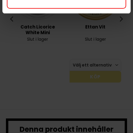
Catch Licorice
Ettan Vit
White Mini
Slut i lager
Slut i lager
KÖP
Denna produkt innehåller