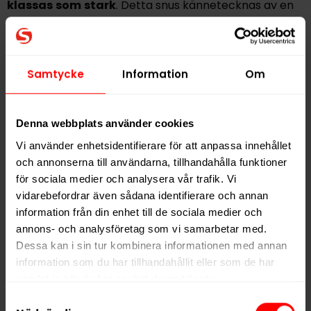
klassas
som
stark
. Detta snus kännetecknas av en
längre och mer diskret frisättning av smak och nikotin
jämfört med originalportioner. Swedish Match är en
svensk tillverkare av flera olika snusvarumärken.
Samtycke
Information
Om
Hitta alla produkter från
Catch
Denna webbplats använder cookies
Alla produkter med smaken
Frukt
,
Traditionell
Vi använder enhetsidentifierare för att anpassa innehållet
och annonserna till användarna, tillhandahålla funktioner
PRODUKTINFORMATION
för sociala medier och analysera vår trafik. Vi
vidarebefordrar även sådana identifierare och annan
Typ
White Portion
information från din enhet till de sociala medier och
Smak
Frukt
,
Traditionell
annons- och analysföretag som vi samarbetar med.
Format
Slim
Dessa kan i sin tur kombinera informationen med annan
information som du har tillhandahållit eller som de har
Styrka
Normal
samlat in när du har använt deras tjänster.
Nikotin per gram
8,6 mg/g
Samtyckesval