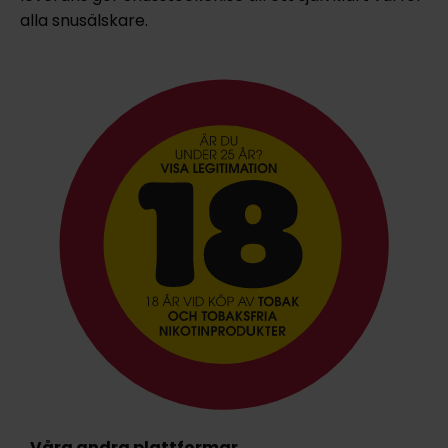
alla snusälskare.
Våra andra plattformar