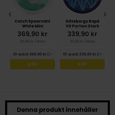
Catch Spearmint
Göteborgs Rapé
n
White Mini
Vit Portion Stark
369,90 kr
339,90 kr
36,99 kr /dosa
33,99 kr /dosa
KÖP
KÖP
Denna produkt innehåller