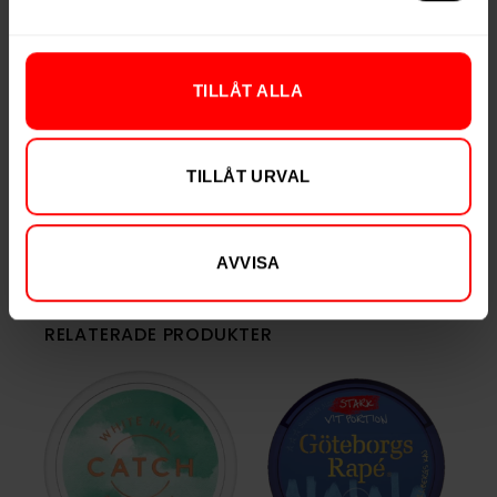
Nikotin per dosa
365 mg
Vikt per dosa
19 g
TILLÅT ALLA
Portioner per dosa
24
Vikt per portion
0,8 g
Varumärke
Knox
TILLÅT URVAL
Tillverkare
Skruf Snus
AVVISA
RELATERADE PRODUKTER