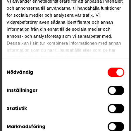
Vi använder enhetsidentifierare för att anpassa innehållet
Denna produkt är en del av
Knox
-serien från Skruf
och annonserna till användarna, tillhandahålla funktioner
Snus och finns även i två svagare varianter:
KNOX
för sociala medier och analysera vår trafik. Vi
White Portion
och
KNOX Stark White Portion
.
vidarebefordrar även sådana identifierare och annan
information från din enhet till de sociala medier och
annons- och analysföretag som vi samarbetar med.
Hitta alla produkter från
Knox
Dessa kan i sin tur kombinera informationen med annan
information som du har tillhandahållit eller som de har
Alla produkter med smaken
Traditionell
samlat in när du har använt deras tjänster.
Samtyckesval
PRODUKTINFORMATION
5 third parties
We work with
who may receive and
Nödvändig
process your information.
Typ
White Portion
Inställningar
Smak
Traditionell
Format
Large
Statistik
Styrka
Stark
Nikotin per gram
19,0 mg/g
Marknadsföring
Nikotin per portion
15,2 mg