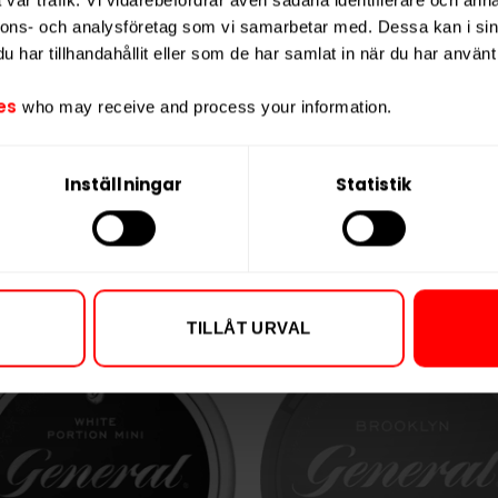
Vikt per portion
erfarna användare och de som föredrar en
nnons- och analysföretag som vi samarbetar med. Dessa kan i sin
ineffekt.
har tillhandahållit eller som de har samlat in när du har använt 
Varumärke
Tillverkare
es
who may receive and process your information.
Inställningar
Statistik
TILLÅT URVAL