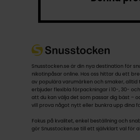
Snusstocken.se är din nya destination för sn
nikotinpåsar online. Hos oss hittar du ett br
av populära varumärken och smaker, alltid til
erbjuder flexibla förpackningar i 10-, 30- oc
att du kan välja det som passar dig bäst – 
vill prova något nytt eller bunkra upp dina fa
Fokus på kvalitet, enkel beställning och sna
gör Snusstocken.se till ett självklart val för a