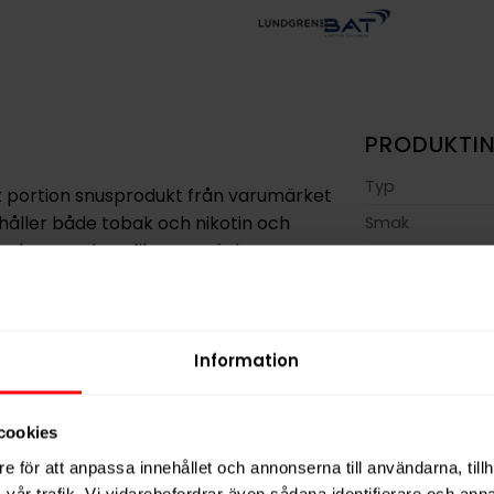
PRODUKTI
Typ
it portion snusprodukt från varumärket
ehåller både tobak och nikotin och
Smak
Med en smakprofil som präglas av
Format
istinkt och välbalanserad
Styrka
Nikotin per gra
 motsvarar 8 mg nikotin per portion, och
Information
Nikotin per port
nativ för den som söker en traditionell
Nikotin per dos
tan att vara för stark.
cookies
Vikt per dosa
es i juli 2024 och levereras med 22
e för att anpassa innehållet och annonserna till användarna, tillh
Portioner per d
 smak och balanserad styrka gör
vår trafik. Vi vidarebefordrar även sådana identifierare och anna