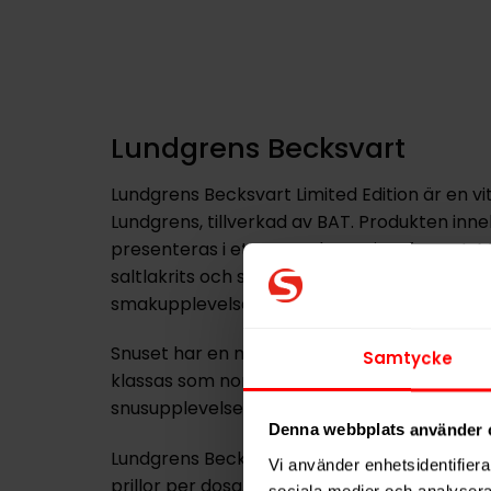
Lundgrens Becksvart
Lundgrens Becksvart Limited Edition är en v
Lundgrens, tillverkad av BAT. Produkten inn
presenteras i ett normalt portionsformat. 
saltlakrits och salmiak erbjuder snuset en d
smakupplevelse.
Snuset har en nikotinhalt på 10 mg/g, vilket
Samtycke
klassas som normal i styrka. Det är ett alter
snusupplevelse med tydliga toner av lakrits u
Denna webbplats använder 
Lundgrens Becksvart Limited Edition lanserad
Vi använder enhetsidentifierar
prillor per dosa. Kombinationen av klassisk
sociala medier och analysera 