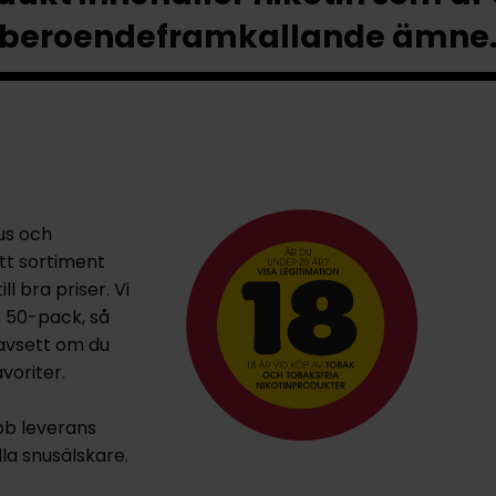
beroendeframkallande ämne
us och
ett sortiment
l bra priser. Vi
h 50-pack, så
oavsett om du
voriter.
bb leverans
lla snusälskare.