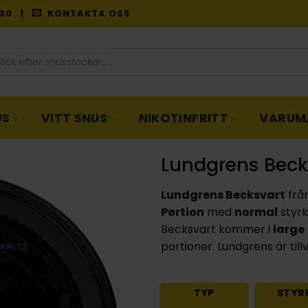
9:30 |
KONTAKTA OSS
oduktsökning
US
VITT SNUS
NIKOTINFRITT
VARUM
Lundgrens Beck
Lundgrens Becksvart
frå
Portion
med
normal
styr
Becksvart kommer i
large
portioner. Lundgrens är til
TYP
STYR