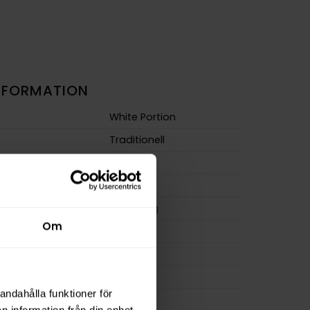
NFORMATION
White Portion
Traditionell
Large
Normal
m
10,0 mg/g
Om
ion
8,0 mg
a
176 mg
18 g
andahålla funktioner för
osa
22
n information från din enhet