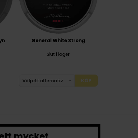
yn
General White Strong
Slut i lager
KÖP
 ett mycket