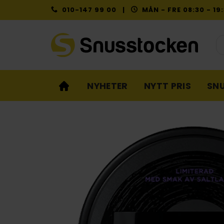
Skip
010-147 99 00 |
MÅN - FRE 08:30 - 1
to
content
Pr
NYHETER
NYTT PRIS
SN