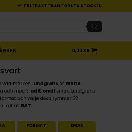
FRI FRAKT FRÅN FÖRSTA STOCKEN
ÄRKEN
0,00
KR
svart
n varumärket
Lundgrens
är
White
ka och med
traditionell
smak. Lundgrens
format och varje dosa rymmer 22
lverkat av
BAT
.
KA
FORMAT
SMAK