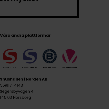
.
Våra andra plattformar
SNUSSIDAN
SNUSLAGRET
BILLIGSNUS
VAPEHANDEL
Snushallen i Norden AB
559117-4148
Segersbyvägen 4
145 63 Norsborg