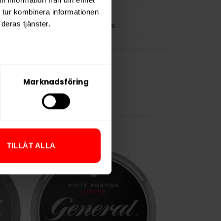
0,8 g
 tur kombinera informationen
deras tjänster.
Lundgrens
BAT
Marknadsföring
TILLÅT ALLA