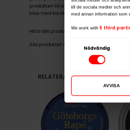
produkten till ett attraktivt val för både 
till de sociala medier och a
snus med karaktär men med en måttlig nikot
med annan information som du 
5 third parti
We work with
Hitta alla produkter från
Lundgrens
Samtyckesval
Alla produkter med smaken
Traditionell
Nödvändig
RELATERADE PRODUKTER
AVVISA