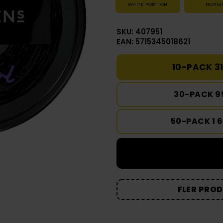
WHITE PORTION
NORM
SKU: 407951
EAN: 5715345018621
10-PACK 31
30-PACK 9
50-PACK 1 
FLER PRO