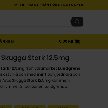
FRI FRAKT FRÅN FÖRSTA STOCKEN
ÄRKEN
0,00
KR
 Skugga Stark 12,5mg
tark 12,5mg
från varumärket
Lundgrens
ark
styrka och med
mint
och jordnära och
ns Aros Skugga Stark 12,5mg kommer i
a rymmer 21 portioner. Lundgrens är