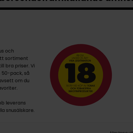
us och
ett sortiment
l bra priser. Vi
h 50-pack, så
oavsett om du
voriter.
bb leverans
lla snusälskare.
Allmänna vil