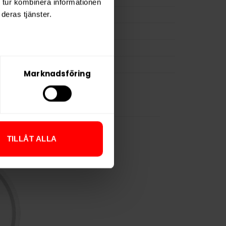
 tur kombinera informationen
osa
21
deras tjänster.
0,8 g
Lundgrens
BAT
Marknadsföring
TILLÅT ALLA