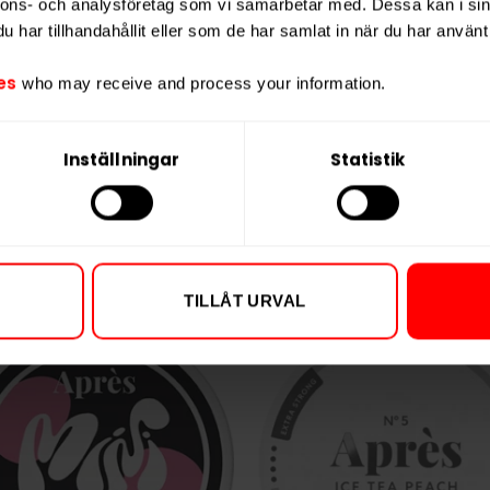
nnons- och analysföretag som vi samarbetar med. Dessa kan i sin
l kombinera klassiska smaker med högre
Portioner per d
har tillhandahållit eller som de har samlat in när du har använt 
Vikt per portion
es
who may receive and process your information.
Varumärke
Tillverkare
Inställningar
Statistik
t
,
Traditionell
TILLÅT URVAL