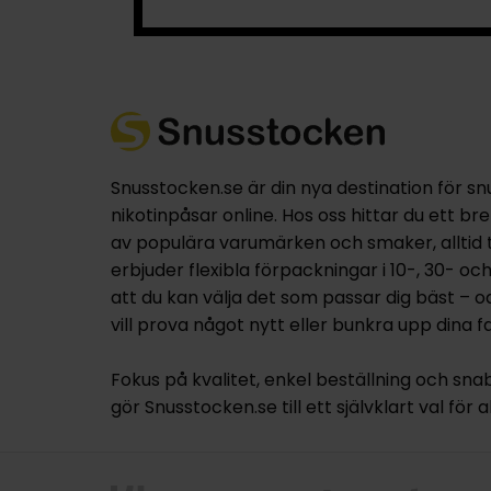
Snusstocken.se är din nya destination för sn
nikotinpåsar online. Hos oss hittar du ett br
av populära varumärken och smaker, alltid til
erbjuder flexibla förpackningar i 10-, 30- oc
att du kan välja det som passar dig bäst – 
vill prova något nytt eller bunkra upp dina fa
Fokus på kvalitet, enkel beställning och sna
gör Snusstocken.se till ett självklart val för a