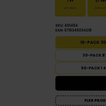
TYP
STYR
VITT SNUS
EXTRA S
SKU: 401454
EAN: 5715345034218
10-PACK 30
30-PACK 8
50-PACK 1 
FLER PRO