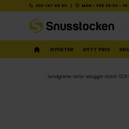
Skip
010-147 99 00 |
MÅN - FRE 08:30 - 1
to
content
Pr
NYHETER
NYTT PRIS
SN