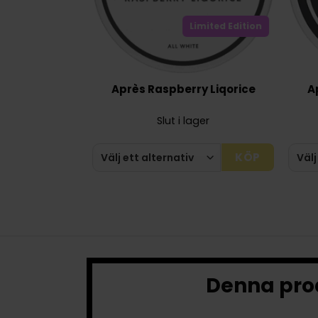
Limited Edition
Après Raspberry Liqorice
A
Slut i lager
KÖP
Denna prod