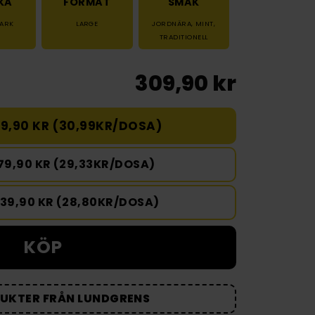
KA
FORMAT
SMAK
TARK
LARGE
JORDNÄRA
,
MINT
,
TRADITIONELL
309,90 kr
9,90 KR (30,99KR/DOSA)
79,90 KR (29,33KR/DOSA)
439,90 KR (28,80KR/DOSA)
KÖP
DUKTER FRÅN LUNDGRENS