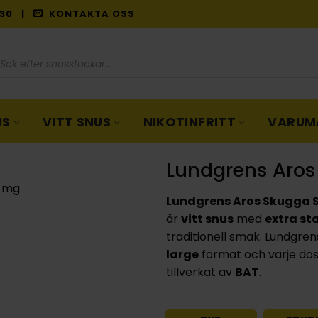
9:30 |
KONTAKTA OSS
oduktsökning
US
VITT SNUS
NIKOTINFRITT
VARUM
Lundgrens Aros
Lundgrens Aros Skugga S
är
vitt snus
med
extra st
traditionell smak. Lundgre
large
format och varje dos
tillverkat av
BAT
.