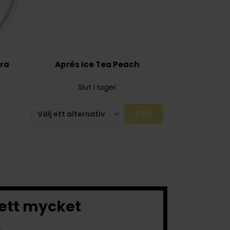
tra
Après Ice Tea Peach
Slut i lager
KÖP
 ett mycket
.