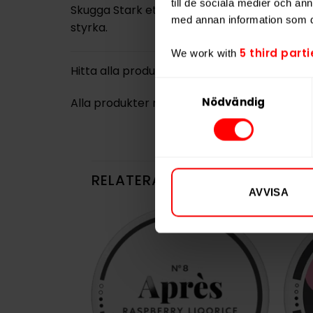
till de sociala medier och a
Skugga Stark ett alternativ för dig som vil
med annan information som du 
styrka.
5 third parti
We work with
Hitta alla produkter från
Lundgrens
Samtyckesval
Nödvändig
Alla produkter med smaken
Jordnära
,
Min
RELATERADE PRODUKTER
AVVISA