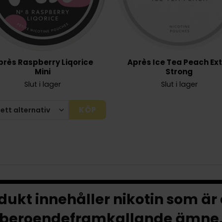
près Raspberry Liqorice
Après Ice Tea Peach Ex
Mini
Strong
Slut i lager
Slut i lager
KÖP
ukt innehåller nikotin som är
beroendeframkallande ämne