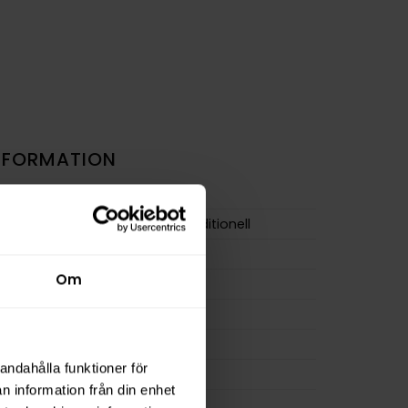
NFORMATION
Vitt Snus
Mint
,
Jordnära
,
Traditionell
Large
Om
Extra Stark
m
15,6 mg/g
ion
12,5 mg
andahålla funktioner för
a
263 mg
n information från din enhet
17 g