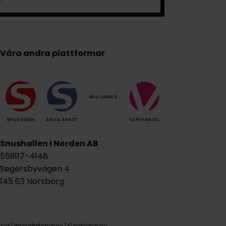
Våra andra plattformar
BILLIGSNUS
SNUSSIDAN
SNUSLAGRET
VAPEHANDEL
Snushallen i Norden AB
559117-4148
Segersbyvägen 4
145 63 Norsborg
lkor
|
Integritetspolicy
|
Cookiepolicy