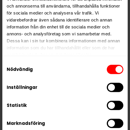
tobak, vatten, salt, natriumkarbonat, propylenglykol,
och annonserna till användarna, tillhandahålla funktioner
smakämnen, salmiak och lakritspulver. Denna unika
för sociala medier och analysera vår trafik. Vi
blandning av ingredienser säkerställer en
vidarebefordrar även sådana identifierare och annan
högkvalitativ produkt som levererar en autentisk och
information från din enhet till de sociala medier och
tillfredsställande smakupplevelse.
annons- och analysföretag som vi samarbetar med.
Dessa kan i sin tur kombinera informationen med annan
För mildare variant, kika på
Lundgrens Norrland
.
information som du har tillhandahållit eller som de har
samlat in när du har använt deras tjänster.
Hitta alla produkter från
Lundgrens
Samtyckesval
5 third parties
We work with
who may receive and
Nödvändig
Alla produkter med smaken
Traditionell
process your information.
Inställningar
PRODUKTINFORMATION
Typ
White Portion
Statistik
Smak
Traditionell
Format
Large
Marknadsföring