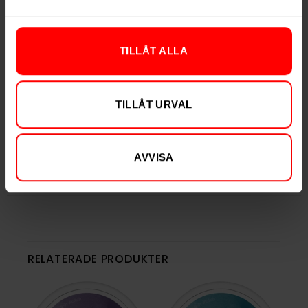
Styrka
Stark
Nikotin per gram
17,3 mg/g
Nikotin per portion
15,1 mg
TILLÅT ALLA
Nikotin per dosa
331 mg
Vikt per dosa
19 g
TILLÅT URVAL
Portioner per dosa
22
Vikt per portion
0,9 g
AVVISA
Varumärke
Lundgrens
Tillverkare
BAT
RELATERADE PRODUKTER