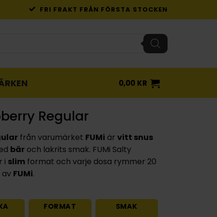
FRI FRAKT FRÅN FÖRSTA STOCKEN
ÄRKEN
0,00
KR
berry Regular
gular
från varumärket
FUMi
är
vitt snus
med
bär
och lakrits smak. FUMi Salty
 i
slim
format och varje dosa rymmer 20
t av
FUMi
.
KA
FORMAT
SMAK