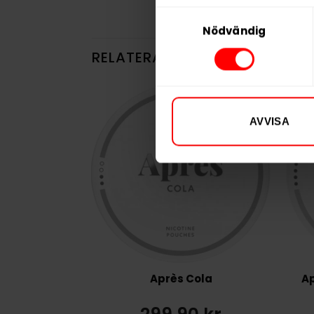
Samtyckesval
Nödvändig
RELATERADE PRODUKTER
AVVISA
Après Cola
Ap