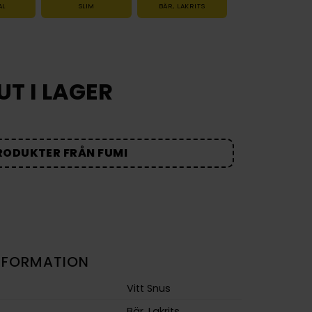
AL
SLIM
BÄR
,
LAKRITS
UT I LAGER
RODUKTER FRÅN FUMI
NFORMATION
Vitt Snus
Bär
,
Lakrits