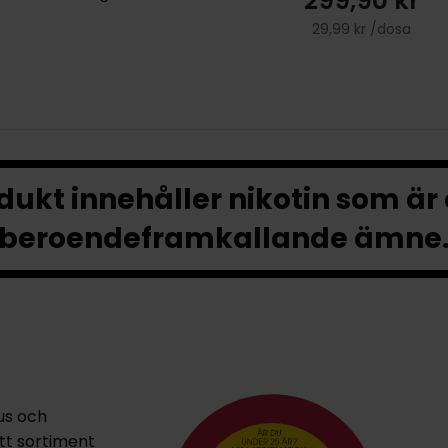
299,90 kr
29,99 kr /dosa
ukt innehåller nikotin som är
beroendeframkallande ämne
us och
ett sortiment