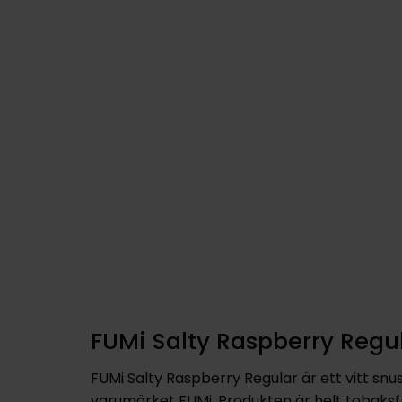
FUMi Salty Raspberry Regu
FUMi Salty Raspberry Regular är ett vitt snus
varumärket FUMi. Produkten är helt tobaksfri