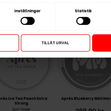
Inställningar
Statistik
TILLÅT URVAL
rès Ice Tea Peach Extra
Après Blueberry Mini No
Strong
Slut i lager