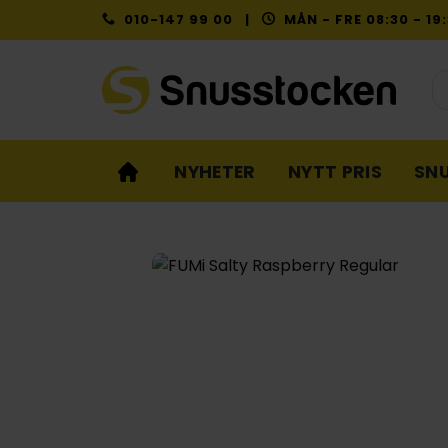
Skip
010-147 99 00 |
MÅN - FRE 08:30 - 1
to
content
Pr
NYHETER
NYTT PRIS
SN