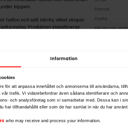
 under läppen.
Format
Styrka
 hallon och salt lakrits, vilket skapar
lta inslag. Produkten klassificeras
Nikotin per gra
otin per portion, motsvarande 5,7
Nikotin per port
Nikotin per dos
tsida och fuktigt innehåll, vilket ger en
Vikt per dosa
Information
. Totalvikten per dosa är 14 gram.
Portioner per d
som föredrar en mildare nikotinstyrka
Vikt per portion
cookies
ssisk bär- och lakritssmak. Produkten
Varumärke
e för att anpassa innehållet och annonserna till användarna, tillh
vår trafik. Vi vidarebefordrar även sådana identifierare och anna
Tillverkare
nnons- och analysföretag som vi samarbetar med. Dessa kan i sin
har tillhandahållit eller som de har samlat in när du har använt 
es
who may receive and process your information.