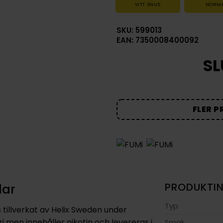
VITT SNUS
NORM
SKU: 599013
EAN: 7350008400092
SL
FLER P
lar
PRODUKTI
Typ
 tillverkat av Helix Sweden under
 men innehåller nikotin och levereras i
Smak