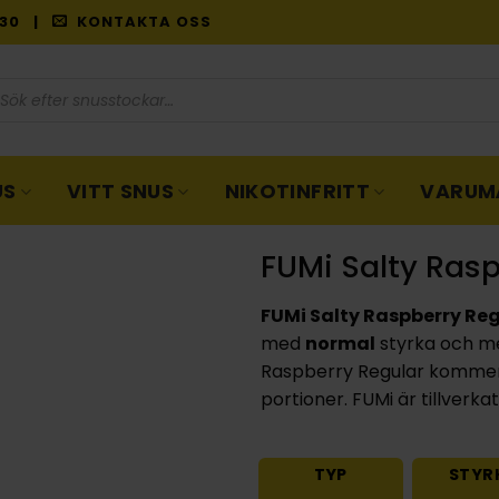
9:30 |
KONTAKTA OSS
oduktsökning
US
VITT SNUS
NIKOTINFRITT
VARUM
FUMi Salty Rasp
FUMi Salty Raspberry Re
med
normal
styrka och 
Raspberry Regular kommer
portioner. FUMi är tillverka
TYP
STYR