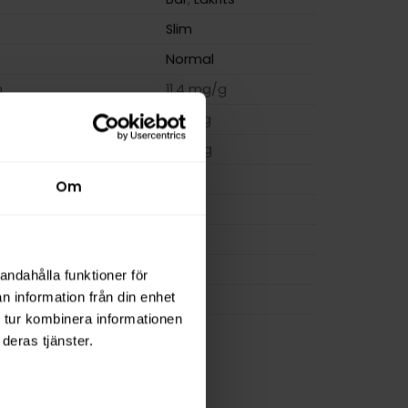
Slim
Normal
m
11,4 mg/g
ion
8,0 mg
a
160 mg
14 g
Om
osa
20
0,7 g
FUMi
andahålla funktioner för
n information från din enhet
FUMi
 tur kombinera informationen
deras tjänster.