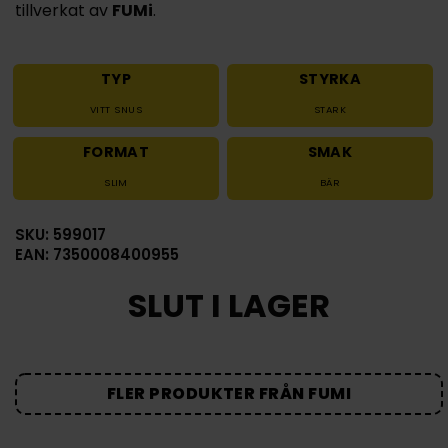
tillverkat av
FUMi
.
TYP
STYRKA
VITT SNUS
STARK
FORMAT
SMAK
SLIM
BÄR
SKU: 599017
EAN: 7350008400955
SLUT I LAGER
FLER PRODUKTER FRÅN FUMI