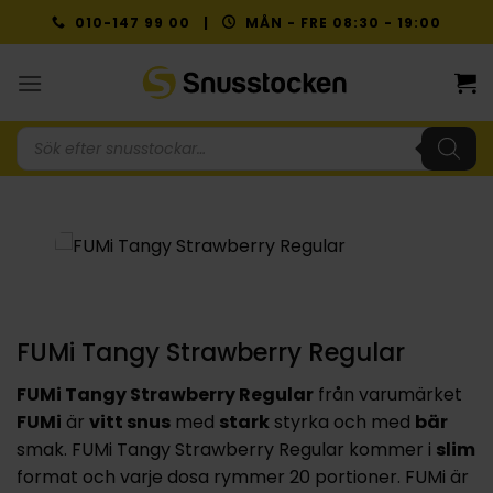
Skip
010-147 99 00 |
MÅN - FRE 08:30 - 19:00
to
content
Produktsökning
FUMi Tangy Strawberry Regular
FUMi Tangy Strawberry Regular
från varumärket
FUMi
är
vitt snus
med
stark
styrka och med
bär
smak. FUMi Tangy Strawberry Regular kommer i
slim
format och varje dosa rymmer 20 portioner. FUMi är