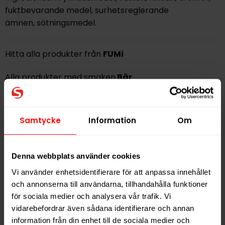
fuktbevarande medel, surhetsreglerande
ämnen, sötningsmedel.
Hitta alla produkter från
FUMi
Alla produkter med smaken
Bär
PRODUKTINFORMATION
Samtycke
Information
Om
Typ
Vitt Snus
Smak
Bär
Denna webbplats använder cookies
Format
Slim
Vi använder enhetsidentifierare för att anpassa innehållet
Styrka
Stark
och annonserna till användarna, tillhandahålla funktioner
Nikotin per gram
11,4 mg/g
för sociala medier och analysera vår trafik. Vi
Nikotin per portion
8,0 mg
vidarebefordrar även sådana identifierare och annan
information från din enhet till de sociala medier och
Nikotin per dosa
160 mg