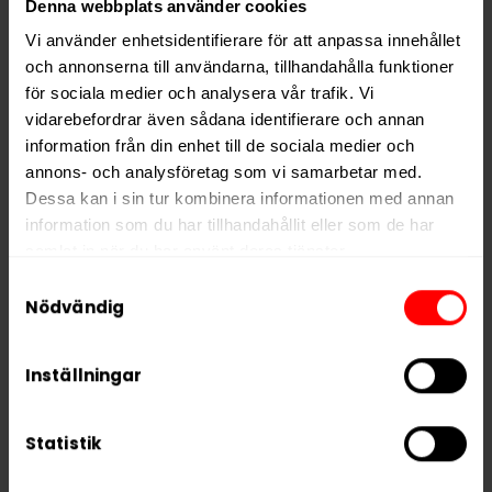
Denna webbplats använder cookies
Nikotin per gram
19,0 mg/g
Vi använder enhetsidentifierare för att anpassa innehållet
Nikotin per portion
11,4 mg
och annonserna till användarna, tillhandahålla funktioner
för sociala medier och analysera vår trafik. Vi
Nikotin per dosa
228 mg
vidarebefordrar även sådana identifierare och annan
Vikt per dosa
12 g
information från din enhet till de sociala medier och
annons- och analysföretag som vi samarbetar med.
Portioner per dosa
20
Dessa kan i sin tur kombinera informationen med annan
Vikt per portion
0,6 g
information som du har tillhandahållit eller som de har
Varumärke
Chainpop
samlat in när du har använt deras tjänster.
Tillverkare
Chainpop AB
Samtyckesval
5 third parties
We work with
who may receive and
Nödvändig
process your information.
Inställningar
RELATERADE PRODUKTER
Statistik