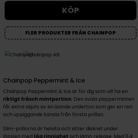
KÖP
FLER PRODUKTER FRÅN CHAINPOP
Chainpop Peppermint & Ice
Chainpop Peppermint & Ice är för dig som vill ha en
riktigt fräsch mintportion
. Den svala pepperminten
får extra skjuts av en isande underton som ger en ren
och uppiggande känsla från första prillan.
Slim-prillorna är helvita och sitter diskret under
läppen med
låg rinnighet
och jämn release. Med 11,4