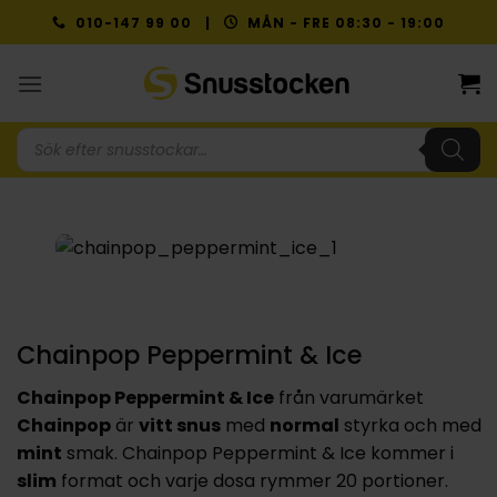
Skip
010-147 99 00 |
MÅN - FRE 08:30 - 19:00
to
content
Produktsökning
Chainpop Peppermint & Ice
Chainpop Peppermint & Ice
från varumärket
Chainpop
är
vitt snus
med
normal
styrka och med
mint
smak. Chainpop Peppermint & Ice kommer i
slim
format och varje dosa rymmer 20 portioner.