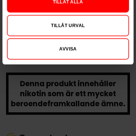
TILLÅT ALLA
Après Lemon Curd
Après Raspberry
Extra Strong
Liqorice Extra
Strong
299,90 kr
299,90 kr
TILLÅT URVAL
29,99 kr /dosa
29,99 kr /dosa
AVVISA
Denna produkt innehåller
nikotin som är ett mycket
beroendeframkallande ämne.