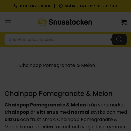
Skip
010-147 99 00 |
MÅN - FRE 08:30 - 19:00
to
content
Produktsökning
Chainpop Pomegranate & Melon
Chainpop Pomegranate & Melon
från varumärket
Chainpop
är
vitt snus
med
normal
styrka och med
citrus
och frukt smak. Chainpop Pomegranate &
Melon kommer i
slim
format och varje dosa rymmer