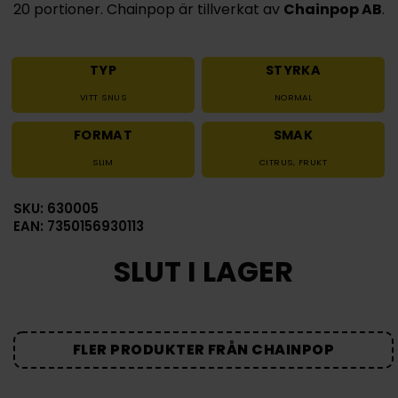
20 portioner. Chainpop är tillverkat av
Chainpop AB
.
TYP
STYRKA
VITT SNUS
NORMAL
FORMAT
SMAK
SLIM
CITRUS
,
FRUKT
SKU: 630005
EAN: 7350156930113
SLUT I LAGER
FLER PRODUKTER FRÅN CHAINPOP