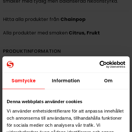
smaker med tydlig men balanserad nikotinstyrka.
Hitta alla produkter från
Chainpop
Alla produkter med smaken
Citrus
,
Frukt
PRODUKTINFORMATION
Typ
Vitt Snus
Smak
Citrus
,
Frukt
Samtycke
Information
Om
Format
Slim
Styrka
Normal
Nikotin per gram
15,0 mg/g
Denna webbplats använder cookies
Nikotin per portion
9,0 mg
Vi använder enhetsidentifierare för att anpassa innehållet
och annonserna till användarna, tillhandahålla funktioner
Nikotin per dosa
180 mg
för sociala medier och analysera vår trafik. Vi
Vikt per dosa
12 g