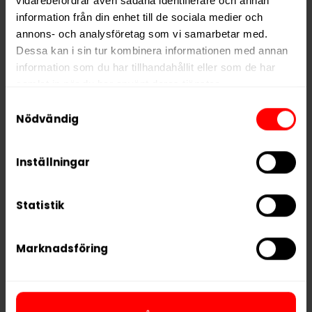
vidarebefordrar även sådana identifierare och annan
Portioner per dosa
20
information från din enhet till de sociala medier och
annons- och analysföretag som vi samarbetar med.
Vikt per portion
0,6 g
Dessa kan i sin tur kombinera informationen med annan
Varumärke
Chainpop
information som du har tillhandahållit eller som de har
samlat in när du har använt deras tjänster.
Tillverkare
Chainpop AB
Samtyckesval
5 third parties
We work with
who may receive and
Nödvändig
process your information.
RELATERADE PRODUKTER
Inställningar
Statistik
Marknadsföring