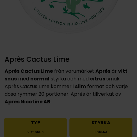
Après Cactus Lime
Après Cactus Lime
från varumärket
Après
är
vitt
snus
med
normal
styrka och med
citrus
smak.
Après Cactus Lime kommer i
slim
format och varje
dosa rymmer 20 portioner. Après är tillverkat av
Après Nicotine AB
.
TYP
STYRKA
VITT SNUS
NORMAL