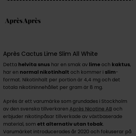
Après Cactus Lime Slim All White
Detta
helvita snus
har en smak av
lime
och
kaktus
,
har en
normal nikotinhalt
och kommer i
slim
-
format. Nikotinhalt per portion är 4,4 mg och det
totala nikotininnehållet per gram är 8 mg.
Après är ett varumärke som grundades i Stockholm
av den svenska tillverkaren
Après Nicotine AB
och
erbjuder nikotinpåsar tillverkade av växtbaserade
material, som
ett alternativ utan tobak
.
Varumärket introducerades år 2020 och fokuserar på