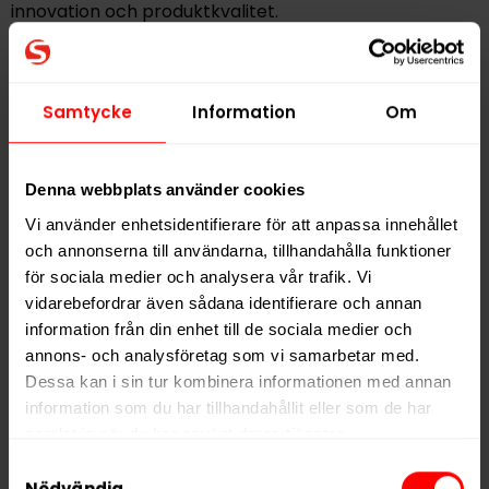
innovation och produktkvalitet.
Hitta alla produkter från
Après
Samtycke
Information
Om
Alla produkter med smaken
Citrus
Denna webbplats använder cookies
PRODUKTINFORMATION
Vi använder enhetsidentifierare för att anpassa innehållet
Typ
Vitt Snus
och annonserna till användarna, tillhandahålla funktioner
Smak
Citrus
för sociala medier och analysera vår trafik. Vi
vidarebefordrar även sådana identifierare och annan
Format
Slim
information från din enhet till de sociala medier och
Styrka
Normal
annons- och analysföretag som vi samarbetar med.
Nikotin per gram
8,0 mg/g
Dessa kan i sin tur kombinera informationen med annan
information som du har tillhandahållit eller som de har
Nikotin per portion
4,4 mg
samlat in när du har använt deras tjänster.
Nikotin per dosa
88 mg
Samtyckesval
Vikt per dosa
5 third parties
11 g
We work with
who may receive and
Nödvändig