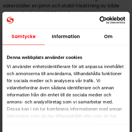
säkerställer en jämn och stabil frisättning av både
smak och nikotin. LOOP Hot Peach Mini har en
hållbarhet på cirka 12 månader och en fukthalt på
35%, vilket bidrar till en behaglig känsla under
användning. Kombinationen av fruktiga och kryddiga
Samtycke
Information
Om
inslag gör denna produkt till ett alternativ för den som
uppskattar en nyanserad smak med en extra kick.
Denna webbplats använder cookies
Vi använder enhetsidentifierare för att anpassa innehållet
Hitta alla produkter från
LOOP
och annonserna till användarna, tillhandahålla funktioner
för sociala medier och analysera vår trafik. Vi
Alla produkter med smaken
Frukt
vidarebefordrar även sådana identifierare och annan
information från din enhet till de sociala medier och
PRODUKTINFORMATION
annons- och analysföretag som vi samarbetar med.
Dessa kan i sin tur kombinera informationen med annan
Typ
Vitt Snus
information som du har tillhandahållit eller som de har
Smak
Frukt
samlat in när du har använt deras tjänster.
Format
Mini