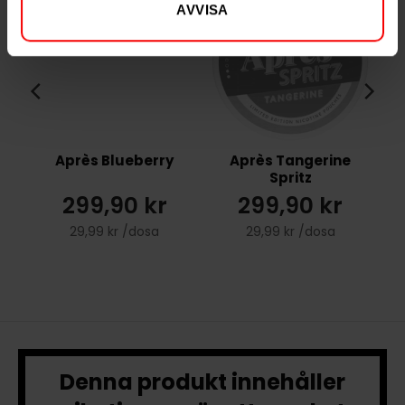
AVVISA
Après Blueberry
Après Tangerine
Spritz
299,90 kr
299,90 kr
29,99 kr /dosa
29,99 kr /dosa
Denna produkt innehåller