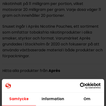
nikotinhalt på 11 milligram per portion, vilket
motsvarar 20 milligram per gram. Varje dosa väger 11
gram och innehåller 20 portioner.
Snuset ingår i Après Nicotine Pouches, ett sortiment
som omfattar tobaksfria nikotinprodukter i olika
smaker, styrkor och format. Varumärket Après
grundades i Stockholm år 2020 och fokuserar på att
använda växtbaserade material i både produkter och
förpackningar.
Hitta alla produkter från
Après
Alla produkter med smaken
Bär
PRODUKTINFORMATION
Samtycke
Information
Om
Typ
Vitt Snus