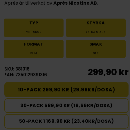
Après är tillverkat av
Après Nicotine AB
.
TYP
STYRKA
VITT SNUS
EXTRA STARK
FORMAT
SMAK
SLIM
BÄR
SKU: 381016
299,90 kr
EAN: 7350129391316
10-PACK 299,90 KR (29,99KR/DOSA)
30-PACK 589,90 KR (19,66KR/DOSA)
50-PACK 1 169,90 KR (23,40KR/DOSA)