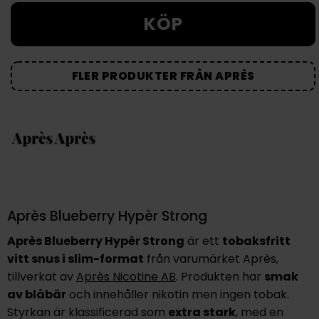
KÖP
FLER PRODUKTER FRÅN APRÈS
Après Blueberry Hypèr Strong
Après Blueberry Hypèr Strong
är ett
tobaksfritt
vitt snus i slim-format
från varumärket Après,
tillverkat av
Après Nicotine AB
. Produkten har
smak
av blåbär
och innehåller nikotin men ingen tobak.
Styrkan är klassificerad som
extra stark
, med en