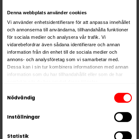
Smak
Bär
Denna webbplats använder cookies
Format
Slim
Vi använder enhetsidentifierare för att anpassa innehållet
Styrka
Extra Stark
och annonserna till användarna, tillhandahålla funktioner
för sociala medier och analysera vår trafik. Vi
Nikotin per gram
20,0 mg/g
vidarebefordrar även sådana identifierare och annan
Nikotin per portion
11,0 mg
information från din enhet till de sociala medier och
Nikotin per dosa
220 mg
annons- och analysföretag som vi samarbetar med.
Dessa kan i sin tur kombinera informationen med annan
Vikt per dosa
11 g
information som du har tillhandahållit eller som de har
Portioner per dosa
20
samlat in när du har använt deras tjänster.
Vikt per portion
0,6 g
Samtyckesval
5 third parties
We work with
who may receive and
Nödvändig
Varumärke
Après
process your information.
Tillverkare
Après Nicotine AB
Inställningar
Statistik