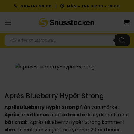
Skip
010-147 99 00 |
MÅN - FRE 08:30 - 19:00
to
content
Produktsökning
Après Blueberry Hypèr Strong
Après Blueberry Hypèr Strong
från varumärket
Après
är
vitt snus
med
extra stark
styrka och med
bär
smak. Après Blueberry Hypèr Strong kommer i
slim
format och varje dosa rymmer 20 portioner.