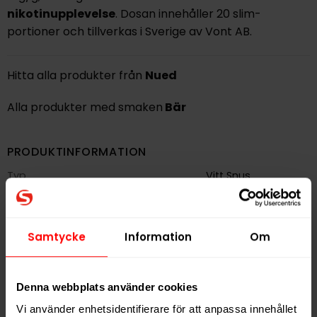
nikotinupplevelse
. Dosan innehåller 20 slim-
portioner och tillverkas i Sverige av Vont AB.
Hitta alla produkter från
Nued
Alla produkter med smaken
Bär
PRODUKTINFORMATION
Typ
Vitt Snus
Smak
Bär
Format
Slim
Samtycke
Information
Om
Styrka
Stark
Nikotin per gram
14,0 mg/g
Denna webbplats använder cookies
Nikotin per portion
7,0 mg
Vi använder enhetsidentifierare för att anpassa innehållet
Nikotin per dosa
140 mg