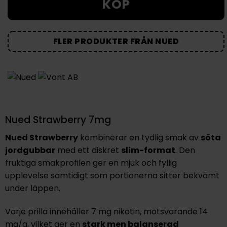
KÖP
FLER PRODUKTER FRÅN NUED
Nued Strawberry 7mg
Nued Strawberry
kombinerar en tydlig smak av
söta
jordgubbar
med ett diskret
slim-format
. Den
fruktiga smakprofilen ger en mjuk och fyllig
upplevelse samtidigt som portionerna sitter bekvämt
under läppen.
Varje prilla innehåller 7 mg nikotin, motsvarande 14
mg/g, vilket ger en
stark men balanserad