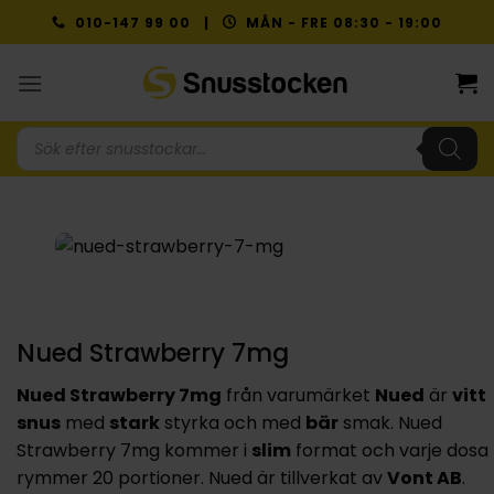
Skip
010-147 99 00 |
MÅN - FRE 08:30 - 19:00
to
content
Produktsökning
Nued Strawberry 7mg
Nued Strawberry 7mg
från varumärket
Nued
är
vitt
snus
med
stark
styrka och med
bär
smak. Nued
Strawberry 7mg kommer i
slim
format och varje dosa
rymmer 20 portioner. Nued är tillverkat av
Vont AB
.