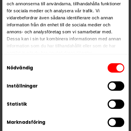
och annonserna till användarna, tillhandahålla funktioner
Vikt per dosa
10 g
för sociala medier och analysera vår trafik. Vi
vidarebefordrar även sådana identifierare och annan
Portioner per dosa
20
information från din enhet till de sociala medier och
Vikt per portion
0,5 g
annons- och analysföretag som vi samarbetar med.
Varumärke
Nued
Dessa kan i sin tur kombinera informationen med annan
information som du har tillhandahållit eller som de har
Tillverkare
Vont AB
samlat in när du har använt deras tjänster.
Samtyckesval
5 third parties
We work with
who may receive and
Nödvändig
process your information.
RELATERADE PRODUKTER
Inställningar
Statistik
Marknadsföring