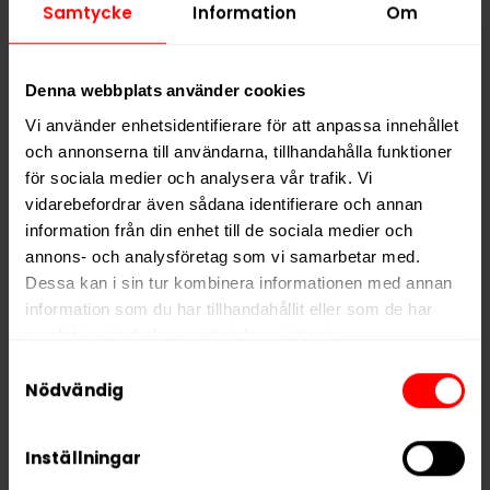
Alla produkter med smaken
Cola
Samtycke
Information
Om
PRODUKTINFORMATION
Denna webbplats använder cookies
Typ
Vitt Snus
Vi använder enhetsidentifierare för att anpassa innehållet
Smak
Cola
och annonserna till användarna, tillhandahålla funktioner
Format
Slim
för sociala medier och analysera vår trafik. Vi
vidarebefordrar även sådana identifierare och annan
Styrka
Stark
information från din enhet till de sociala medier och
Nikotin per gram
14,0 mg/g
annons- och analysföretag som vi samarbetar med.
Dessa kan i sin tur kombinera informationen med annan
Nikotin per portion
7,0 mg
information som du har tillhandahållit eller som de har
Nikotin per dosa
140 mg
samlat in när du har använt deras tjänster.
Vikt per dosa
10 g
Samtyckesval
5 third parties
We work with
who may receive and
Nödvändig
Portioner per dosa
20
process your information.
Vikt per portion
0,5 g
Inställningar
Varumärke
Nued