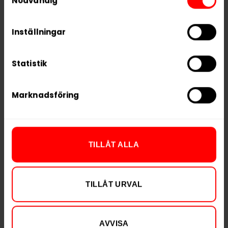
Nödvändig
Vikt per dosa
12 g
process your information.
Portioner per dosa
20
Inställningar
Vikt per portion
0,6 g
Varumärke
Pablo
Statistik
Tillverkare
N.G.P. Tobacco
Marknadsföring
RELATERADE PRODUKTER
TILLÅT ALLA
TILLÅT URVAL
AVVISA