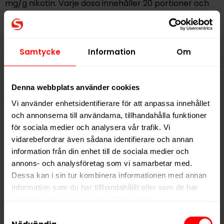
mg/g nikotin. Varje dosa innehåller 20 portioner och
klassificeras som
extra stark
.
Hitta alla produkter från
Pablo
Samtycke
Information
Om
Alla produkter med smaken
Bär
,
Cola
Denna webbplats använder cookies
PRODUKTINFORMATION
Vi använder enhetsidentifierare för att anpassa innehållet
och annonserna till användarna, tillhandahålla funktioner
Typ
Vitt Snus
för sociala medier och analysera vår trafik. Vi
Smak
Bär
,
Cola
vidarebefordrar även sådana identifierare och annan
Format
Slim
information från din enhet till de sociala medier och
annons- och analysföretag som vi samarbetar med.
Styrka
Extra Stark
Dessa kan i sin tur kombinera informationen med annan
Nikotin per gram
50,0 mg/g
information som du har tillhandahållit eller som de har
Nikotin per portion
30,0 mg
samlat in när du har använt deras tjänster.
Samtyckesval
Nikotin per dosa
600 mg
5 third parties
We work with
who may receive and