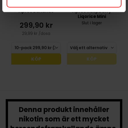
Après Bananas
Après Raspberry
Liqorice Mini
299,90 kr
Slut i lager
29,99 kr /dosa
KÖP
KÖP
Denna produkt innehåller
nikotin som är ett mycket