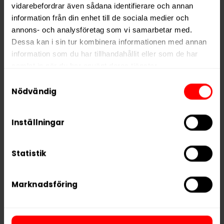
Nikotin per portion
8,0 mg
vidarebefordrar även sådana identifierare och annan
information från din enhet till de sociala medier och
Nikotin per dosa
160 mg
annons- och analysföretag som vi samarbetar med.
Vikt per dosa
10 g
Dessa kan i sin tur kombinera informationen med annan
information som du har tillhandahållit eller som de har
Portioner per dosa
20
samlat in när du har använt deras tjänster.
Vikt per portion
0,5 g
Samtyckesval
Varumärke
XQS
5 third parties
We work with
who may receive and
Nödvändig
process your information.
Tillverkare
XQS International AB
Inställningar
Statistik
RELATERADE PRODUKTER
Marknadsföring