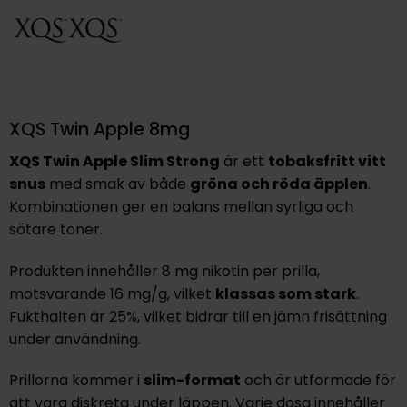
XQS Twin Apple 8mg
XQS Twin Apple Slim Strong
är ett
tobaksfritt vitt
snus
med smak av både
gröna och röda äpplen
.
Kombinationen ger en balans mellan syrliga och
sötare toner.
Produkten innehåller 8 mg nikotin per prilla,
motsvarande 16 mg/g, vilket
klassas som stark
.
Fukthalten är 25%, vilket bidrar till en jämn frisättning
under användning.
Prillorna kommer i
slim-format
och är utformade för
att vara diskreta under läppen. Varje dosa innehåller