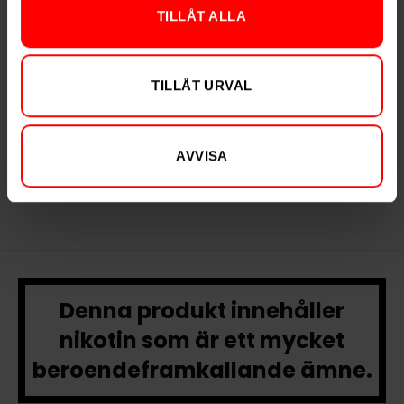
TILLÅT ALLA
TILLÅT URVAL
Après Lemon Curd
Après Ice Tea
Peach
299,90 kr
Slut i lager
AVVISA
29,99 kr /dosa
Denna produkt innehåller
nikotin som är ett mycket
beroendeframkallande ämne.