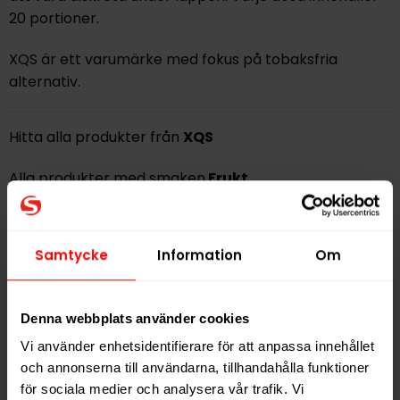
20 portioner.
XQS är ett varumärke med fokus på tobaksfria
alternativ.
Hitta alla produkter från
XQS
Alla produkter med smaken
Frukt
PRODUKTINFORMATION
Samtycke
Information
Om
Typ
Vitt Snus
Smak
Frukt
Denna webbplats använder cookies
Format
Slim
Vi använder enhetsidentifierare för att anpassa innehållet
Styrka
Stark
och annonserna till användarna, tillhandahålla funktioner
Nikotin per gram
16,0 mg/g
för sociala medier och analysera vår trafik. Vi