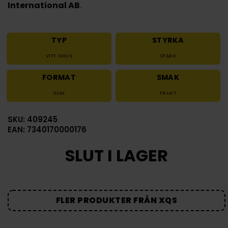
International AB
.
TYP
STYRKA
VITT SNUS
STARK
FORMAT
SMAK
SLIM
FRUKT
SKU: 409245
EAN: 7340170000176
SLUT I LAGER
FLER PRODUKTER FRÅN XQS