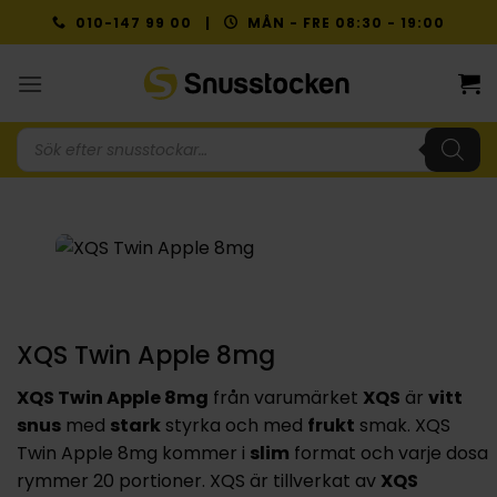
Skip
010-147 99 00 |
MÅN - FRE 08:30 - 19:00
to
content
Produktsökning
NYTT PRIS
XQS Twin Apple 8mg
XQS Twin Apple 8mg
från varumärket
XQS
är
vitt
snus
med
stark
styrka och med
frukt
smak. XQS
Twin Apple 8mg kommer i
slim
format och varje dosa
rymmer 20 portioner. XQS är tillverkat av
XQS