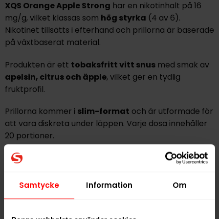
XQS Orange Apple Strong
har en nikotinhalt på 16
mg/g, vilket klassas som
hög styrka
(4 av 6).
Nikotinet tillsätts i efterhand och prillorna är baserade
på växtbaserat material.
Produkten är ett
tobaksfritt vitt snus
med smak av
apelsin, citrus och äpple
, vilket ger en tydlig
fruktprofil.
Prillorna kommer i
slim-format
och är utformade för
att vara diskreta under läppen. Varje dosa innehåller
20 portioner.
Hitta alla produkter från
XQS
Samtycke
Information
Om
Alla produkter med smaken
Citrus
,
Frukt
PRODUKTINFORMATION