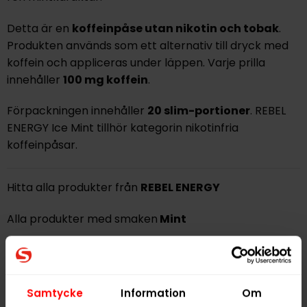
Detta är en
koffeinpåse utan nikotin och tobak
.
Produkten används som ett alternativ till dryck med
koffein och appliceras under läppen. Varje prilla
innehåller
100 mg koffein
.
Förpackningen innehåller
20 slim-portioner
. REBEL
ENERGY Ice Mint tillhör kategorin nikotinfria
koffeinpåsar.
Hitta alla produkter från
REBEL ENERGY
Alla produkter med smaken
Mint
PRODUKTINFORMATION
Typ
Nikotinfritt Snus
Samtycke
Information
Om