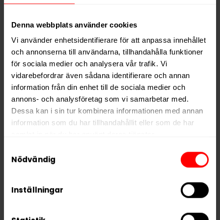
Smak
Mint
Format
Slim
Denna webbplats använder cookies
Styrka
Nikotinfri
Vi använder enhetsidentifierare för att anpassa innehållet
Nikotin per gram
0,0 mg/g
och annonserna till användarna, tillhandahålla funktioner
för sociala medier och analysera vår trafik. Vi
Nikotin per portion
0,0 mg
vidarebefordrar även sådana identifierare och annan
Nikotin per dosa
0 mg
information från din enhet till de sociala medier och
Vikt per dosa
12 g
annons- och analysföretag som vi samarbetar med.
Dessa kan i sin tur kombinera informationen med annan
Portioner per dosa
20
information som du har tillhandahållit eller som de har
Vikt per portion
0,6 g
samlat in när du har använt deras tjänster.
Varumärke
REBEL ENERGY
Samtyckesval
5 third parties
We work with
who may receive and
Nödvändig
Tillverkare
Tobacco International Inc.
process your information.
Inställningar
RELATERADE PRODUKTER