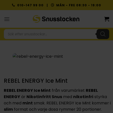
Skip
010-147 99 00 |
MÅN - FRE 08:30 - 19:00
to
content
Produktsökning
REBEL ENERGY Ice Mint
REBEL ENERGY Ice Mint
från varumärket
REBEL
ENERGY
är
Nikotinfritt Snus
med
nikotinfri
styrka
och med
mint
smak. REBEL ENERGY Ice Mint kommer i
slim
format och varje dosa rymmer 20 portioner.