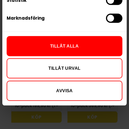
Statistik
Marknadsföring
TILLÅT ALLA
FIX Zero
VELO Tropical
Peppermint
Mango Zero
TILLÅT URVAL
Nicotine
199,90 kr
369,90 kr
AVVISA
19,99 kr /dosa
36,99 kr /dosa
KÖP
KÖP