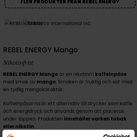
FLER PRODUKTER FRÅN REBEL ENERGY
REBEL ENERGY Mango
Nikotinfritt
REBEL ENERGY Mango
är en nikotinfri
koffeinpåse
med smak av
mango
. Smaken är fruktig och söt med
en tydlig mangokaraktär.
Koffeinpåsarna är ett alternativ till drycker som kaffe
och energidryck och används genom att placeras
under läppen. Produkten
innehåller varken tobak
eller nikotin
.