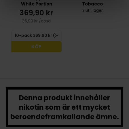
t
White Portion
Tobacco
369,90 kr
Slut i lager
36,99 kr /dosa
KÖP
Denna produkt innehåller
nikotin som är ett mycket
beroendeframkallande ämne.