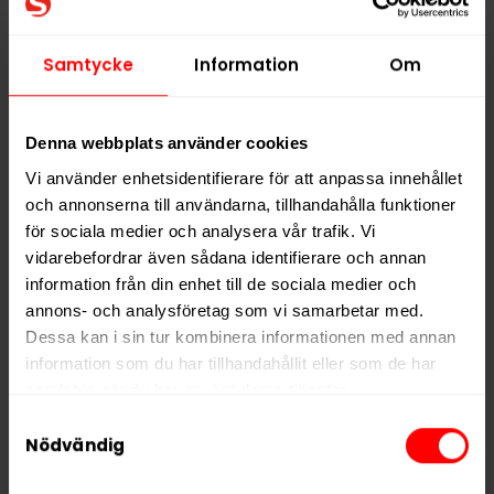
En dosa innehåller 20 portioner i
slim-format
och
varje prilla innehåller
100 mg koffein
. REBEL ENERGY
Samtycke
Information
Om
Mango är en del av sortimentet av koffeinpåsar med
olika smakprofiler.
Denna webbplats använder cookies
Hitta alla produkter från
REBEL ENERGY
Vi använder enhetsidentifierare för att anpassa innehållet
och annonserna till användarna, tillhandahålla funktioner
Alla produkter med smaken
Frukt
för sociala medier och analysera vår trafik. Vi
vidarebefordrar även sådana identifierare och annan
PRODUKTINFORMATION
information från din enhet till de sociala medier och
annons- och analysföretag som vi samarbetar med.
Typ
Nikotinfritt Snus
Dessa kan i sin tur kombinera informationen med annan
Smak
Frukt
information som du har tillhandahållit eller som de har
samlat in när du har använt deras tjänster.
Format
Slim
Samtyckesval
Styrka
Nikotinfri
5 third parties
We work with
who may receive and
Nödvändig
Vikt per dosa
12 g
process your information.